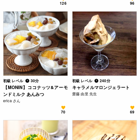
126
96
初級 レベル
30分
初級 レベル
240分
【MONIN】ココナッツ&アーモ
キャラメルマロンジェラート
ンドミルク あんみつ
齋藤 由里 先生
erica さん
70
69