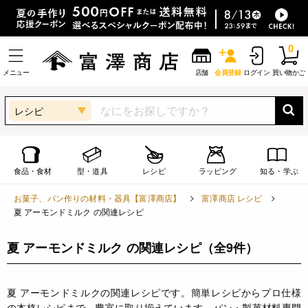
0
メニュー
店舗
会員登録
ログイン
買い物かご
レシピ
食品・食材
型・道具
レシピ
ラッピング
知る・学ぶ
お菓子、パン作りの材料・器具【富澤商店】
富澤商店 レシピ
夏 アーモンドミルク の関連レシピ
夏 アーモンドミルク の関連レシピ
（全9件）
夏 アーモンドミルクの関連レシピです。簡単レシピからプロ仕様
の本格レシピまで、豊富に取り揃えています。パン・製菓材料専門