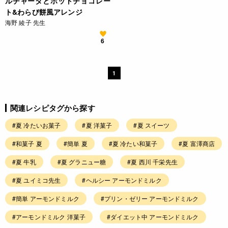
ルチャータとホットチョコレー
ト&わらび餅風アレンジ
海野 綾子 先生
6
1
関連レシピタグから探す
#夏 冷たいお菓子
#夏 洋菓子
#夏 スイーツ
#和菓子 夏
#簡単 夏
#夏 冷たい和菓子
#夏 富澤商店
#夏 牛乳
#夏 グラニュー糖
#夏 西川 千栄先生
#夏 ユイミコ先生
#ヘルシー アーモンドミルク
#簡単 アーモンドミルク
#プリン・ゼリー アーモンドミルク
#アーモンドミルク 洋菓子
#ダイエット中 アーモンドミルク