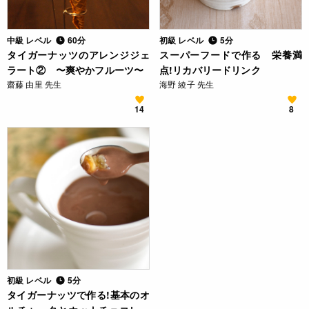
中級 レベル
60分
初級 レベル
5分
タイガーナッツのアレンジジェ
スーパーフードで作る 栄養満
ラート② 〜爽やかフルーツ〜
点!リカバリードリンク
齋藤 由里 先生
海野 綾子 先生
14
8
初級 レベル
5分
タイガーナッツで作る!基本のオ