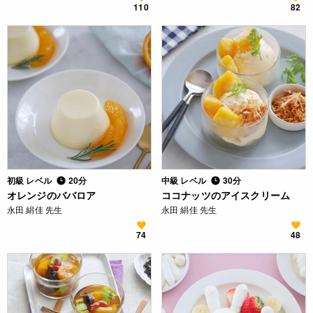
110
82
初級 レベル
20分
中級 レベル
30分
オレンジのババロア
ココナッツのアイスクリーム
永田 絹佳 先生
永田 絹佳 先生
74
48