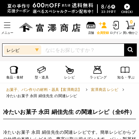
0
メニュー
店舗
会員登録
ログイン
買い物かご
レシピ
食品・食材
型・道具
レシピ
ラッピング
知る・学ぶ
お菓子、パン作りの材料・器具【富澤商店】
富澤商店 レシピ
冷たいお菓子 永田 絹佳先生 の関連レシピ
冷たいお菓子 永田 絹佳先生 の関連レシピ
（全6件）
冷たいお菓子 永田 絹佳先生の関連レシピです。簡単レシピからプ
ロ仕様の本格レシピまで、豊富に取り揃えています。パン・製菓材