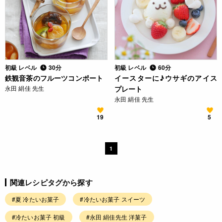
初級 レベル
30分
初級 レベル
60分
鉄観音茶のフルーツコンポート
イースターに♪ウサギのアイス
永田 絹佳 先生
プレート
永田 絹佳 先生
19
5
1
関連レシピタグから探す
#夏 冷たいお菓子
#冷たいお菓子 スイーツ
#冷たいお菓子 初級
#永田 絹佳先生 洋菓子