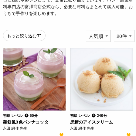
料専門店の富澤商店公式なら、必要な材料もまとめて購入可能。お
うちで手作りを楽しめます。
もっと絞り込む
初級 レベル
50分
初級 レベル
240分
菱餅風3色パンナコッタ
黒糖のアイスクリーム
永田 絹佳 先生
永田 絹佳 先生