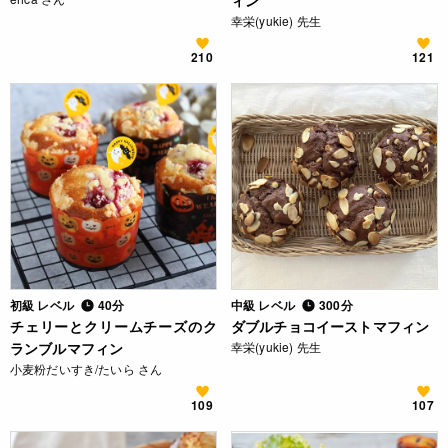
ィン
幸栄(yukie) 先生
210
121
初級 レベル
40分
中級 レベル
300分
チェリーとクリームチーズのク
ダブルチョコイーストマフィン
ランブルマフィン
幸栄(yukie) 先生
小麦粉だいすき/たいら さん
109
107