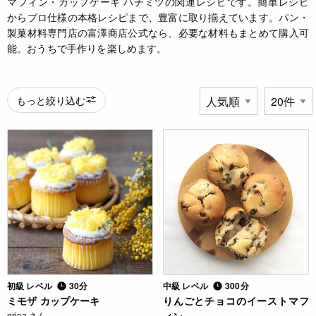
マフィン・カップケーキ ハチミツの関連レシピです。簡単レシピ
からプロ仕様の本格レシピまで、豊富に取り揃えています。パン・
製菓材料専門店の富澤商店公式なら、必要な材料もまとめて購入可
能。おうちで手作りを楽しめます。
もっと絞り込む
初級 レベル
30分
中級 レベル
300分
ミモザ カップケーキ
りんごとチョコのイーストマフ
erica さん