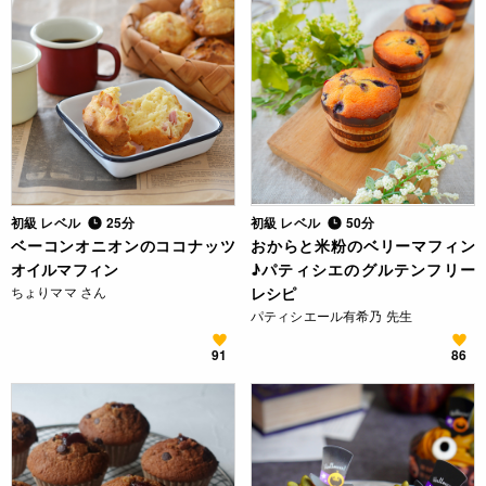
初級 レベル
25分
初級 レベル
50分
ベーコンオニオンのココナッツ
おからと米粉のベリーマフィン
オイルマフィン
♪パティシエのグルテンフリー
ちょりママ さん
レシピ
パティシエール有希乃 先生
91
86