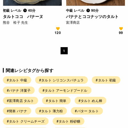
初級 レベル
40分
中級 レベル
90分
タルトココ バナーヌ
バナナとココナッツのタルト
熊谷 裕子 先生
富澤商店
120
99
1
関連レシピタグから探す
#タルト 中級
#タルト シリコンスパチュラ
#タルト 初級
#バナナ 洋菓子
#タルト アーモンドプードル
#富澤商店 タルト
#タルト 簡単
#タルト めん棒
#簡単 バナナ
#タルト 薄力粉
#バター タルト
#タルト クリームチーズ
#タルト 粉砂糖