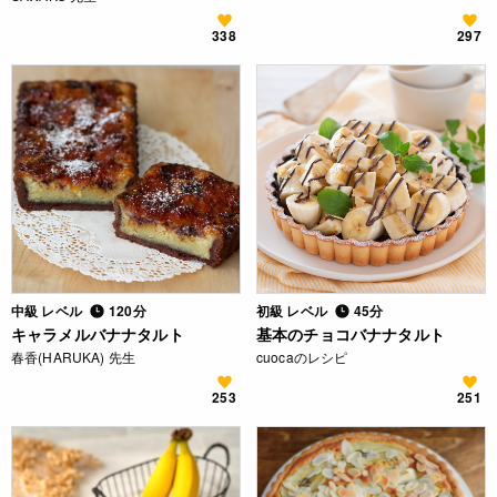
338
297
中級 レベル
120分
初級 レベル
45分
キャラメルバナナタルト
基本のチョコバナナタルト
春香(HARUKA) 先生
cuocaのレシピ
253
251