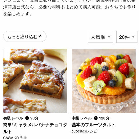
澤商店公式なら、必要な材料もまとめて購入可能。おうちで手作り
を楽しめます。
もっと絞り込む
初級 レベル
90分
中級 レベル
120分
簡単!キャラメルバナナチョコタ
基本のフルーツタルト
ルト
cuocaのレシピ
SAWAKO 先生