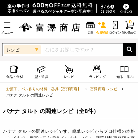
0
メニュー
店舗
会員登録
ログイン
買い物かご
レシピ
食品・食材
型・道具
レシピ
ラッピング
知る・学ぶ
お菓子、パン作りの材料・器具【富澤商店】
富澤商店 レシピ
バナナ タルト の関連レシピ
バナナ タルト の関連レシピ
（全8件）
バナナ タルトの関連レシピです。簡単レシピからプロ仕様の本格
レシピまで、豊富に取り揃えています。パン・製菓材料専門店の富