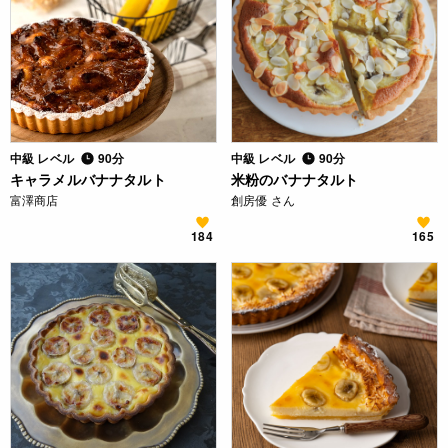
中級 レベル
90分
中級 レベル
90分
キャラメルバナナタルト
米粉のバナナタルト
富澤商店
創房優 さん
184
165