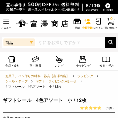
0
メニュー
店舗
会員登録
ログイン
買い物かご
商品
食品・食材
型・道具
レシピ
ラッピング
知る・学ぶ
お菓子、パン作りの材料・器具【富澤商店】
ラッピング
シール・テープ
ギフト・ラッピング用シール
ギフトシール 4色アソート 小 / 12枚
ギフトシール 4色アソート 小 / 12枚
（1件）
商品No.03136400