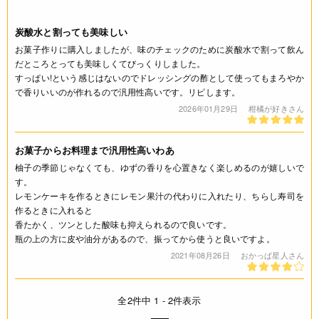
炭酸水と割っても美味しい
お菓子作りに購入しましたが、味のチェックのために炭酸水で割って飲ん
だところとっても美味しくてびっくりしました。
すっぱい!という感じはないのでドレッシングの酢として使ってもまろやか
で香りいいのが作れるので汎用性高いです。リピします。
2026年01月29日
柑橘が好きさん
お菓子からお料理まで汎用性高いわあ
柚子の季節じゃなくても、ゆずの香りを心置きなく楽しめるのが嬉しいで
す。
レモンケーキを作るときにレモン果汁の代わりに入れたり、ちらし寿司を
作るときに入れると
香たかく、ツンとした酸味も抑えられるので良いです。
瓶の上の方に皮や油分があるので、振ってから使うと良いですよ。
2021年08月26日
おかっぱ星人さん
全2件中 1 - 2件表示