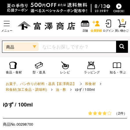
0
メニュー
店舗
会員登録
ログイン
買い物かご
商品
食品・食材
型・道具
レシピ
ラッピング
知る・学ぶ
お菓子、パン作りの材料・器具【富澤商店】
和食材
和食材(加工食品・調味料)
油・酢
ゆず / 100ml
ゆず / 100ml
（2件）
商品No.00298700