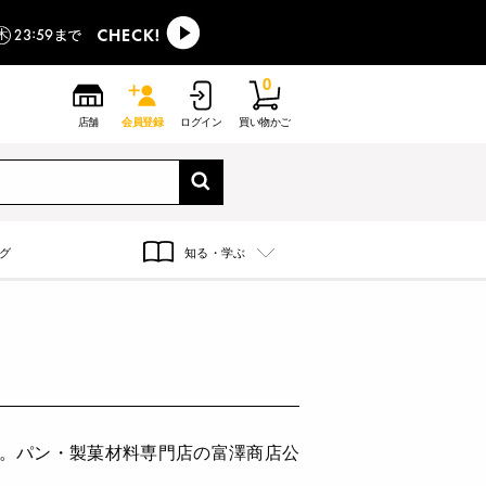
0
店舗
会員登録
ログイン
買い物かご
グ
知る・学ぶ
す。パン・製菓材料専門店の富澤商店公