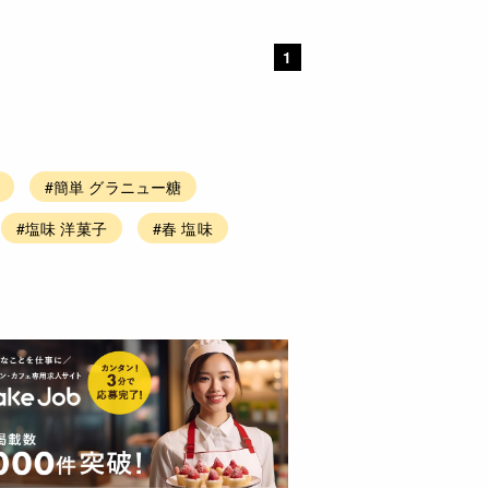
1
#簡単 グラニュー糖
#塩味 洋菓子
#春 塩味