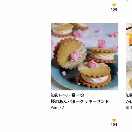
158
初級 レベル
90分
初
桜のあんバタークッキーサンド
か
Pan さん
富
104