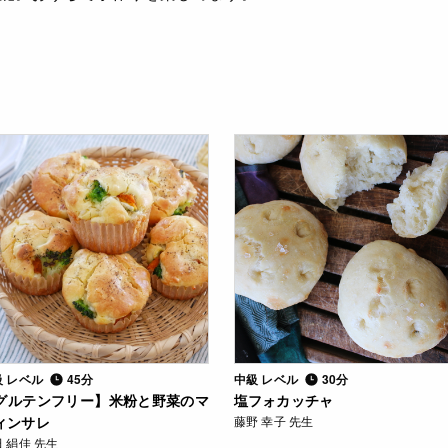
級 レベル
45分
中級 レベル
30分
グルテンフリー】米粉と野菜のマ
塩フォカッチャ
ィンサレ
藤野 幸子 先生
 絹佳 先生