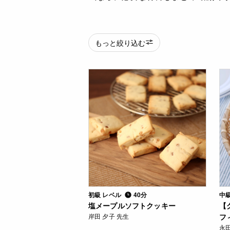
もっと絞り込む
初級 レベル
40分
中
塩メープルソフトクッキー
【
岸田 夕子 先生
フ
永田