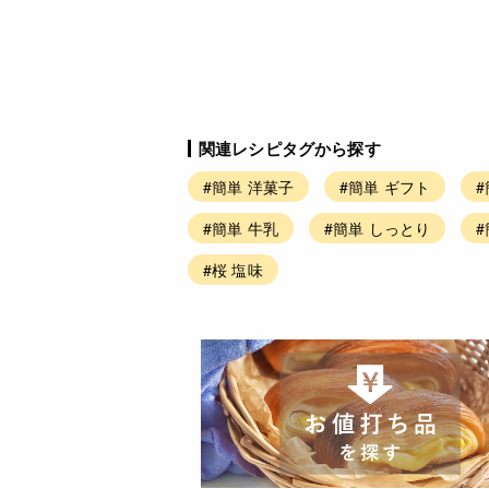
関連レシピタグから探す
#簡単 洋菓子
#簡単 ギフト
#
#簡単 牛乳
#簡単 しっとり
#桜 塩味