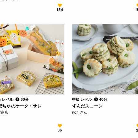
154
1
級 レベル
60分
中級 レベル
40分
ぼちゃのケーク・サレ
ずんだスコーン
澤商店
nori さん
36