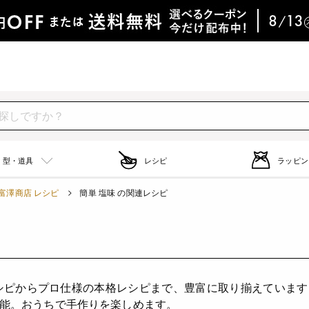
型・道具
レシピ
ラッピン
富澤商店 レシピ
簡単 塩味 の関連レシピ
シピからプロ仕様の本格レシピまで、豊富に取り揃えていま
能。おうちで手作りを楽しめます。