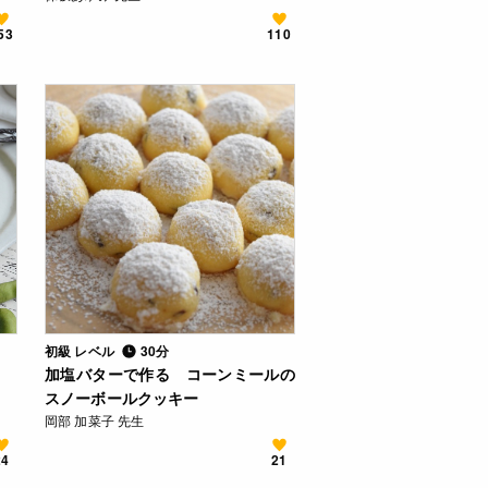
53
110
初級 レベル
30分
加塩バターで作る コーンミールの
スノーボールクッキー
岡部 加菜子 先生
24
21