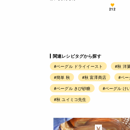
212
関連レシピタグから探す
#ベーグル ドライイースト
#秋 洋
#簡単 秋
#秋 富澤商店
#ベー
#ベーグル きび砂糖
#ベーグル け
#秋 ユイミコ先生