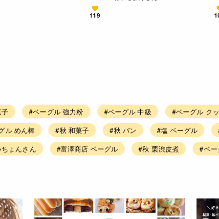
119
1
菓子
#ベーグル 強力粉
#ベーグル 中級
#ベーグル ク
グル めん棒
#秋 和菓子
#秋 パン
#塩 ベーグル
いちょんさん
#富澤商店 ベーグル
#秋 栗渋皮煮
#ベー