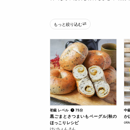
もっと絞り込む
初級 レベル
75分
中
黒ごまとさつまいもベーグル|秋の
か
ほっこりレシピ
ok
けいちょん さん