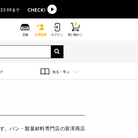
0
店舗
会員登録
ログイン
買い物かご
グ
知る・学ぶ
ます。パン・製菓材料専門店の富澤商店