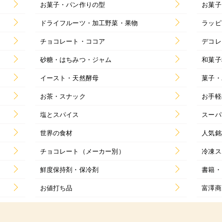
お菓子・パン作りの型
お菓子
ドライフルーツ・加工野菜・果物
ラッピ
チョコレート・ココア
デコレ
砂糖・はちみつ・ジャム
和菓子
イースト・天然酵母
菓子・
お茶・スナック
お手軽
塩とスパイス
スーパ
世界の食材
人気銘
チョコレート（メーカー別）
冷凍ス
鮮度保持剤・保冷剤
書籍・
お値打ち品
富澤商