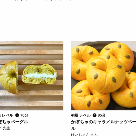
級 レベル
70分
初級 レベル
85分
ぼちゃベーグル
かぼちゃのキャラメルナッツベ
ko 先生
ル
けいちょん さん