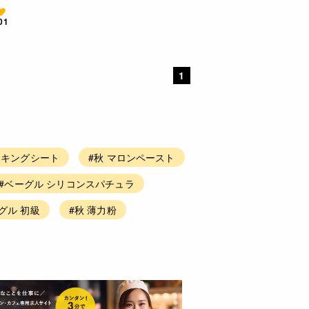
01
1
ッキングシート
#秋 マロンペースト
#ベーグル シリコンスパチュラ
グル 初級
#秋 薄力粉