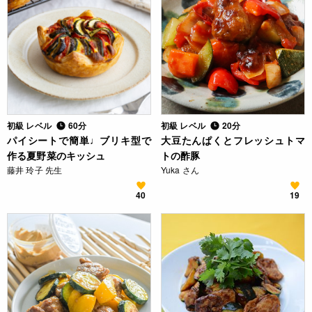
初級 レベル
60分
初級 レベル
20分
パイシートで簡単♩ブリキ型で
大豆たんぱくとフレッシュトマ
作る夏野菜のキッシュ
トの酢豚
藤井 玲子 先生
Yuka さん
40
19