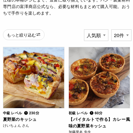
専門店の富澤商店公式なら、必要な材料もまとめて購入可能。おう
ちで手作りを楽しめます。
もっと絞り込む
中級 レベル
230分
初級 レベル
60分
夏野菜のキッシュ
【パイタルトで作る】カレー風
けいちょん さん
味の夏野菜キッシュ
加藤里名 先生