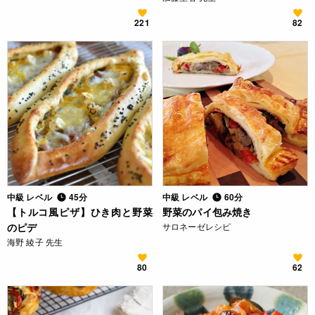
221
82
中級 レベル
45分
中級 レベル
60分
【トルコ風ピザ】ひき肉と野菜
野菜のパイ包み焼き
のピデ
サロネーゼレシピ
海野 綾子 先生
80
62