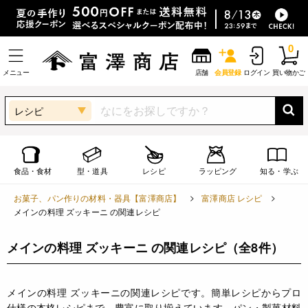
0
メニュー
店舗
会員登録
ログイン
買い物かご
レシピ
食品・食材
型・道具
レシピ
ラッピング
知る・学ぶ
お菓子、パン作りの材料・器具【富澤商店】
富澤商店 レシピ
メインの料理 ズッキーニ の関連レシピ
メインの料理 ズッキーニ の関連レシピ
（全8件）
メインの料理 ズッキーニの関連レシピです。簡単レシピからプロ
仕様の本格レシピまで、豊富に取り揃えています。パン・製菓材料