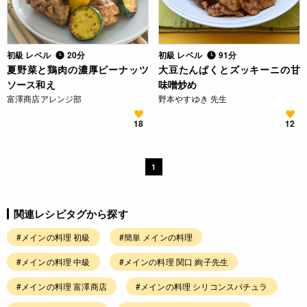
初級 レベル
20分
初級 レベル
91分
夏野菜と鶏肉の濃厚ピーナッツ
大豆たんぱくとズッキーニの甘
ソース和え
味噌炒め
富澤商店アレンジ部
野本やすゆき 先生
18
12
1
関連レシピタグから探す
#メインの料理 初級
#簡単 メインの料理
#メインの料理 中級
#メインの料理 関口 絢子先生
#メインの料理 富澤商店
#メインの料理 シリコンスパチュラ