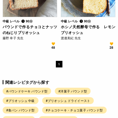
中級 レベル
90分
中級 レベル
90分
パウンドで作るチョコとナッツ
ホシノ天然酵母で作る レモン
のねじりブリオッシュ
ブリオッシュ
藤野 幸子 先生
渡邊美紀 先生
48
28
1
関連レシピタグから探す
#パウンドケーキ パウンド型
#洋菓子 パウンド型
#ブリオッシュ 中級
#ブリオッシュ ドライイースト
#食パン パウンド型
#チョコケーキ・チョコ菓子 パウンド型