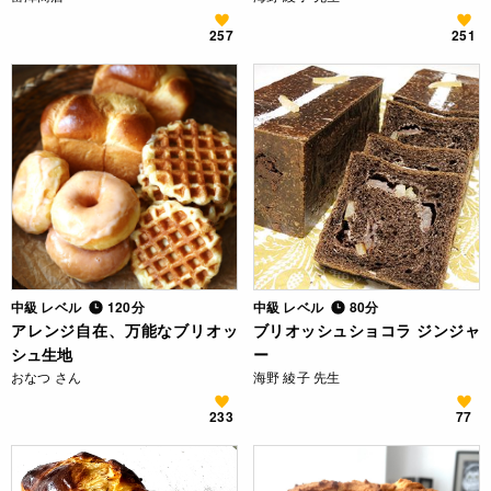
257
251
中級 レベル
120分
中級 レベル
80分
アレンジ自在、万能なブリオッ
ブリオッシュショコラ ジンジャ
シュ生地
ー
おなつ さん
海野 綾子 先生
233
77