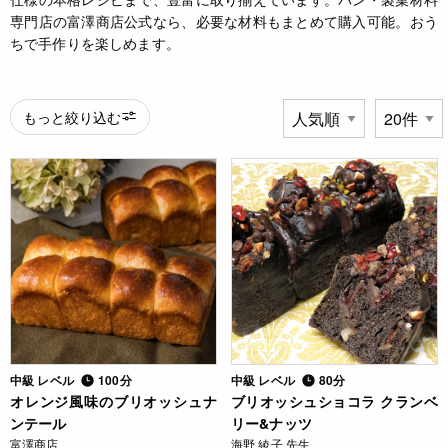
専門店の富澤商店公式なら、必要な材料もまとめて購入可能。おう
ちで手作りを楽しめます。
もっと絞り込む
中級 レベル
100分
中級 レベル
80分
オレンジ風味のブリオッシュナ
ブリオッシュショコラ クランベ
ンテール
リー&ナッツ
富澤商店
海野 綾子 先生