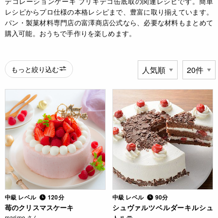
デコレーションケーキ ブリキデコ缶底取の関連レシピです。簡単
レシピからプロ仕様の本格レシピまで、豊富に取り揃えています。
パン・製菓材料専門店の富澤商店公式なら、必要な材料もまとめて
購入可能。おうちで手作りを楽しめます。
もっと絞り込む
中級 レベル
120分
中級 レベル
90分
苺のクリスマスケーキ
シュヴァルツベルダーキルシュ
marimo さん