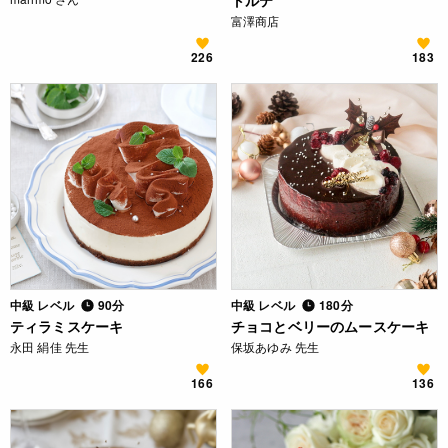
トルテ
富澤商店
226
183
中級 レベル
90分
中級 レベル
180分
ティラミスケーキ
チョコとベリーのムースケーキ
永田 絹佳 先生
保坂あゆみ 先生
166
136