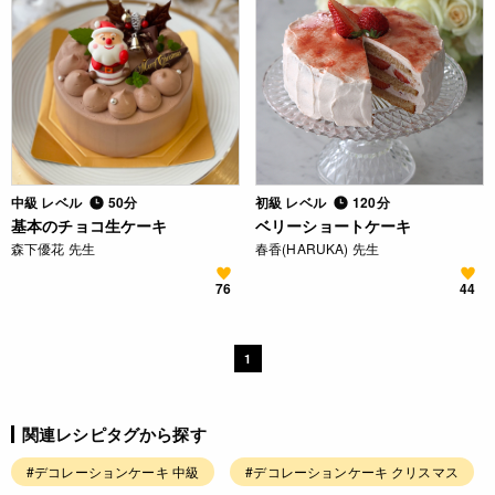
中級 レベル
50分
初級 レベル
120分
基本のチョコ生ケーキ
ベリーショートケーキ
森下優花 先生
春香(HARUKA) 先生
76
44
1
関連レシピタグから探す
#デコレーションケーキ 中級
#デコレーションケーキ クリスマス