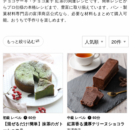
チョコケーキ・チョコ菓子 紅茶の関連レシピです。簡単レシピか
らプロ仕様の本格レシピまで、豊富に取り揃えています。パン・製
菓材料専門店の富澤商店公式なら、必要な材料もまとめて購入可
能。おうちで手作りを楽しめます。
もっと絞り込む
初級 レベル
60分
中級 レベル
60分
【混ぜるだけ!簡単】抹茶のガト
紅茶香る濃厚テリーヌショコラ
富澤商店