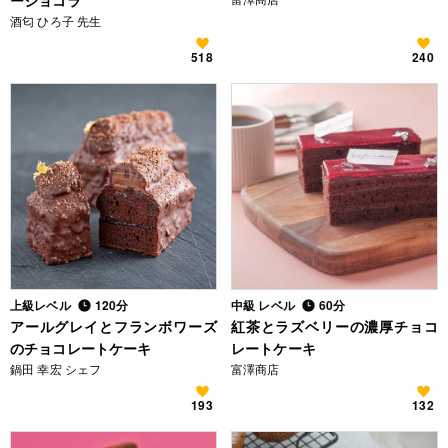
ーショコラ
酒匂 ひろ子 先生
518
240
上級レベル
120分
中級 レベル
60分
アールグレイとフランボワーズ
紅茶とラズベリーの濃厚チョコ
のチョコレートケーキ
レートケーキ
鍋田 幸宏 シェフ
富澤商店
193
132