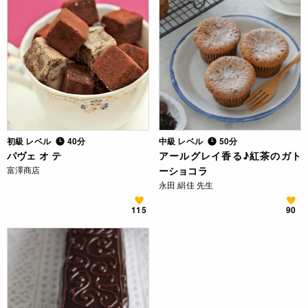
初級 レベル
40分
中級 レベル
50分
パヴェ オ テ
アールグレイ香る♪紅茶のガト
富澤商店
ーショコラ
永田 絹佳 先生
115
90