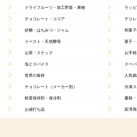
ドライフルーツ・加工野菜・果物
ラッピ
チョコレート・ココア
デコレ
砂糖・はちみつ・ジャム
和菓子
イースト・天然酵母
菓子・
お茶・スナック
お手軽
塩とスパイス
スーパ
世界の食材
人気銘
チョコレート（メーカー別）
冷凍ス
鮮度保持剤・保冷剤
書籍・
お値打ち品
富澤商