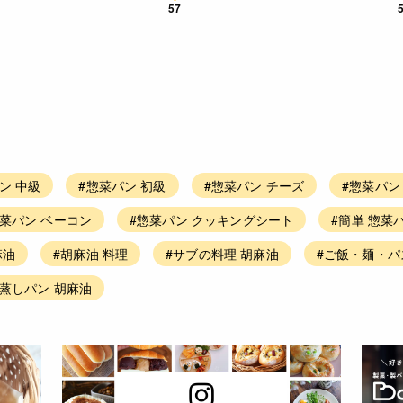
57
ン 中級
#惣菜パン 初級
#惣菜パン チーズ
#惣菜パン
惣菜パン ベーコン
#惣菜パン クッキングシート
#簡単 惣菜
麻油
#胡麻油 料理
#サブの料理 胡麻油
#ご飯・麺・パ
蒸しパン 胡麻油