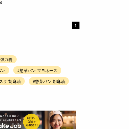
50
1
 強力粉
パン
#惣菜パン マヨネーズ
スタ 胡麻油
#惣菜パン 胡麻油