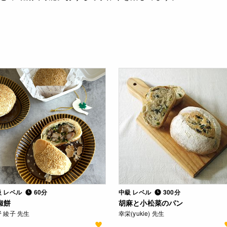
級 レベル
60分
中級 レベル
300分
椒餅
胡麻と小松菜のパン
 綾子 先生
幸栄(yukie) 先生