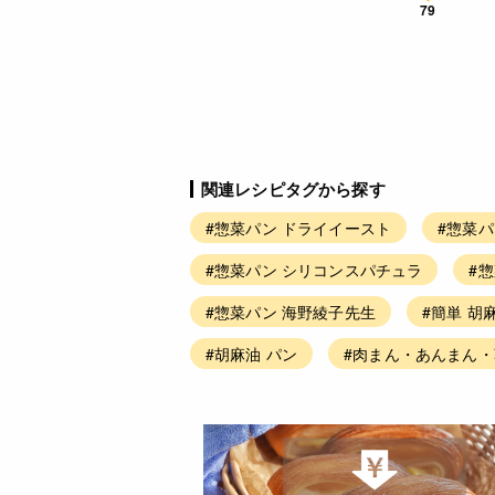
79
関連レシピタグから探す
#惣菜パン ドライイースト
#惣菜パ
#惣菜パン シリコンスパチュラ
#
#惣菜パン 海野綾子先生
#簡単 胡
#胡麻油 パン
#肉まん・あんまん・