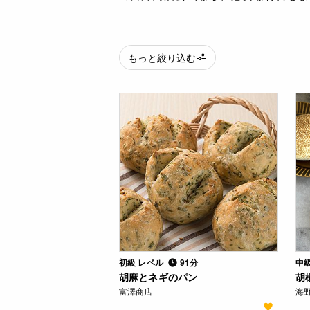
もっと絞り込む
初級 レベル
91分
中
胡麻とネギのパン
胡
富澤商店
海野