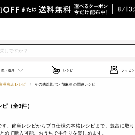
型・道具
レシピ
ラッピン
富澤商店 レシピ
その他総菜パン 胡麻油 の関連レシピ
シピ
（全3件）
です。簡単レシピからプロ仕様の本格レシピまで、豊富に取
とめて購入可能。おうちで手作りを楽しめます。