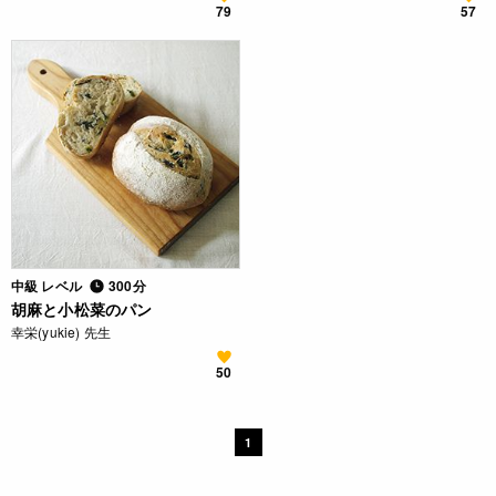
79
57
中級 レベル
300分
胡麻と小松菜のパン
幸栄(yukie) 先生
50
1