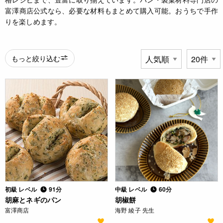
富澤商店公式なら、必要な材料もまとめて購入可能。おうちで手作
りを楽しめます。
もっと絞り込む
初級 レベル
91分
中級 レベル
60分
胡麻とネギのパン
胡椒餅
富澤商店
海野 綾子 先生