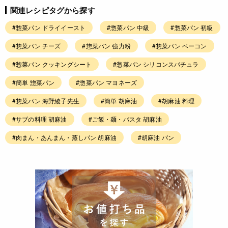
関連レシピタグから探す
#惣菜パン ドライイースト
#惣菜パン 中級
#惣菜パン 初級
#惣菜パン チーズ
#惣菜パン 強力粉
#惣菜パン ベーコン
#惣菜パン クッキングシート
#惣菜パン シリコンスパチュラ
#簡単 惣菜パン
#惣菜パン マヨネーズ
#惣菜パン 海野綾子先生
#簡単 胡麻油
#胡麻油 料理
#サブの料理 胡麻油
#ご飯・麺・パスタ 胡麻油
#肉まん・あんまん・蒸しパン 胡麻油
#胡麻油 パン