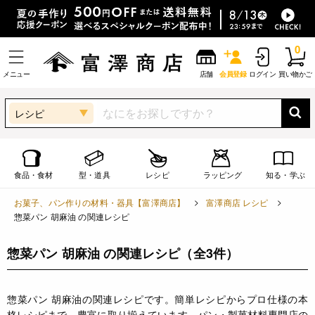
0
メニュー
店舗
会員登録
ログイン
買い物かご
レシピ
食品・食材
型・道具
レシピ
ラッピング
知る・学ぶ
お菓子、パン作りの材料・器具【富澤商店】
富澤商店 レシピ
惣菜パン 胡麻油 の関連レシピ
惣菜パン 胡麻油 の関連レシピ
（全3件）
惣菜パン 胡麻油の関連レシピです。簡単レシピからプロ仕様の本
格レシピまで、豊富に取り揃えています。パン・製菓材料専門店の