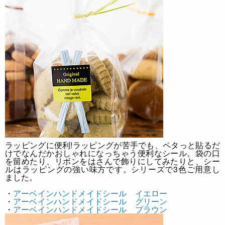
ラッピングに便利!
ラッピングが苦手でも、ペタっと貼るだ
けでなんだかおしゃれになっちゃう便利なシール。袋の口
を留めたり、リボンをはさんで飾りにしてみたりと、シー
ルはラッピングの強い味方です。シリーズで3色ご用意し
ました。
・
アーベインハンドメイドシール イエロー
・
アーベインハンドメイドシール グリーン
・
アーベインハンドメイドシール ブラウン