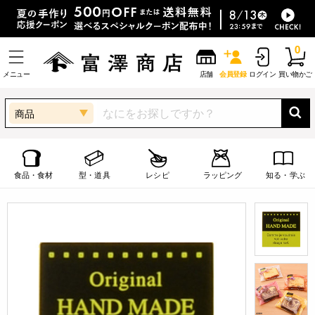
0
メニュー
店舗
会員登録
ログイン
買い物かご
商品
食品・食材
型・道具
レシピ
ラッピング
知る・学ぶ