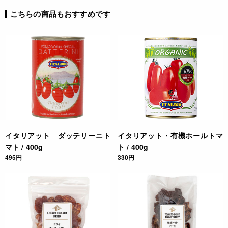
セリ、バジルはみじん切りにしておく。パスタを茹で始める。
こちらの商品もおすすめです
②フライパンでオリーブオイルを熱しニンニクを加え、香りが
でてきたらポモドリーニ・セッキを入れて2～3分いため、パ
セリとバジルを加えて軽く混ぜる。
③茹でたパスタを加え、パスタのゆで汁、塩・コショウで味を
調えたら出来上がり。お好みでスライスしたグリーンオリー
ブ、アンチョビペーストなどを加えるといっそう美味しく召し
上がれます。
JANコード
4907853052285
イタリアット ダッテリーニト
イタリアット・有機ホールトマ
マト / 400g
ト / 400g
495円
330円