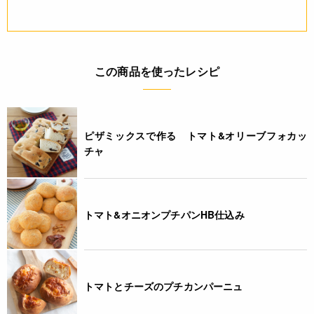
高温多湿を避けて常温で保存
賞味期限(未開封時)
※製造日を起点とした期限です。
この商品を使ったレシピ
製造日から12ヶ月
アレルギー
ピザミックスで作る トマト&オリーブフォカッ
チャ
なし(特定原材料8品目)
栄養成分表示
(100gあたり) エネルギー 173kcal たんぱく質 7.7g 脂質 2.5g
トマト&オニオンプチパンHB仕込み
炭水化物 29.8g 食塩相当量 11.4g ** 推定値
注意事項
トマトとチーズのプチカンパーニュ
* トマト表面に見える白い粒は、製造時に添加される食塩の結
晶です。