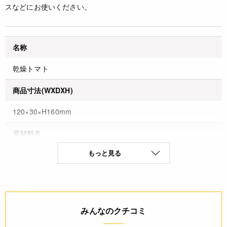
スなどにお使いください。
名称
乾燥トマト
商品寸法(WXDXH)
120×30×H160mm
原材料名
もっと見る
チェリートマト、食塩
原産国名
イタリア
みんなのクチコミ
保存方法(未開封)