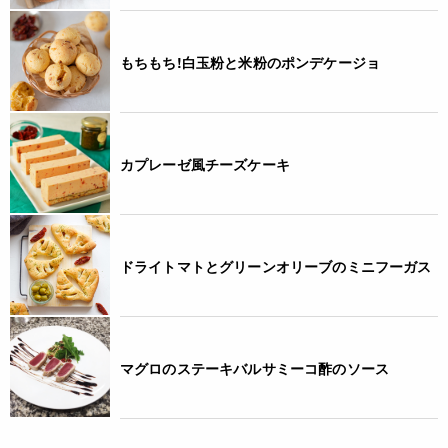
* 開封後はお早めにお使いください。
* 美味しさと鮮度を保つため、脱酸素剤の小袋が入っていま
す。食べられませんので取り除いてください。開封の際に脱酸
もちもち!白玉粉と米粉のポンデケージョ
素剤が熱くなることがありますが、発火することはございませ
ん。
◆商品の在庫・販売状況について◆
・諸事情により、予告なく販売終了になる場合がございます。
カプレーゼ風チーズケーキ
予めご了承ください。
・当サイトに掲載されている商品は、ご購入可能な状態にあっ
ても必ずしも在庫を保証するものではありません。予めご了承
ください。
ドライトマトとグリーンオリーブのミニフーガス
ご利用方法
使用方法:熱湯で約10分戻してお使いください。
＜ドライトマトのパスタの作り方(2人分)＞
マグロのステーキバルサミーコ酢のソース
材料:モンテベッロ ポモドリーニ・セッキ8～10枚、パスタ(ス
パゲッティやペンネなど)180g、ニンニク1片、オリーブオイ
ル、パセリ、バジル、塩・コショウ 適量
①ポモドリーニ・セッキを熱湯でもどしておく。ニンニク、パ