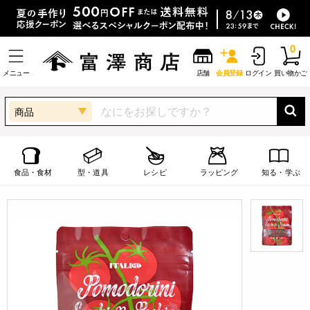
0
メニュー
店舗
会員登録
ログイン
買い物かご
商品
食品・食材
型・道具
レシピ
ラッピング
知る・学ぶ