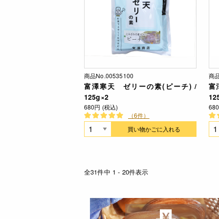
商品No.00535100
商品
富澤寒天 ゼリーの素(ピーチ) /
富
125g×2
12
680円 (税込)
68
（6件）
買い物かごに入れる
全31件中 1 - 20件表示