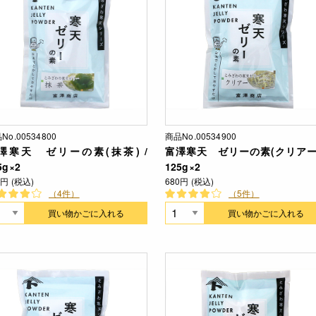
No.00534800
商品No.00534900
澤寒天 ゼリーの素(抹茶) /
富澤寒天 ゼリーの素(クリアー)
5g×2
125g×2
3円 (税込)
680円 (税込)
（4件）
（5件）
買い物かごに入れる
買い物かごに入れる