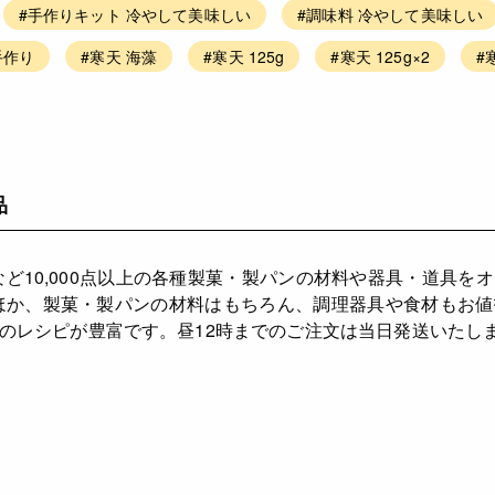
#手作りキット 冷やして美味しい
#調味料 冷やして美味しい
手作り
#寒天 海藻
#寒天 125g
#寒天 125g×2
#
品
など10,000点以上の各種製菓・製パンの材料や器具・道具を
ほか、製菓・製パンの材料はもちろん、調理器具や食材もお
のレシピが豊富です。昼12時までのご注文は当日発送いたし