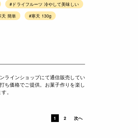
#ドライフルーツ 冷やして美味しい
寒天 簡単
#寒天 130g
オンラインショップにて通信販売してい
値打ち価格でご提供。お菓子作りを楽し
ます。
1
2
次へ