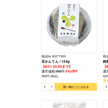
商品No.00277600
商品
豆かんてん / 155g
純寒
【8/31 23:59まで】
【8
通常価格
388円
通
5%OFF
369円 (税込)
42
買い物かごに入れる