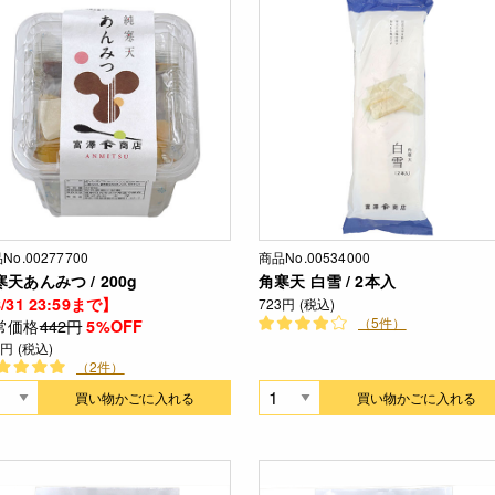
No.00277700
商品No.00534000
天あんみつ / 200g
角寒天 白雪 / 2本入
/31 23:59まで】
723円 (税込)
（5件）
常価格
442円
5%OFF
0円 (税込)
（2件）
買い物かごに入れる
買い物かごに入れる