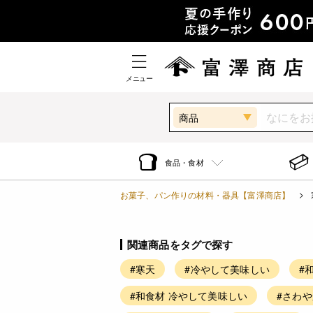
メニュー
商品
食品・食材
お菓子、パン作りの材料・器具【富澤商店】
関連商品をタグで探す
#寒天
#冷やして美味しい
#
#和食材 冷やして美味しい
#さわ