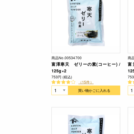
商品No.00534700
商品
富澤寒天 ゼリーの素(コーヒー) /
富
125g×2
12
753円 (税込)
75
（15件）
買い物かごに入れる