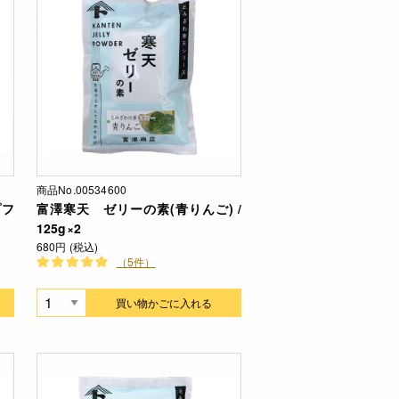
商品No.00534600
プフ
富澤寒天 ゼリーの素(青りんご) /
125g×2
680円 (税込)
（5件）
買い物かごに入れる