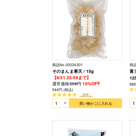
商品No.00534301
商品
そのまんま寒天 / 15g
富
【8/31 23:59まで】
12
通常価格
604円
10%OFF
68
544円 (税込)
（9件）
買い物かごに入れる