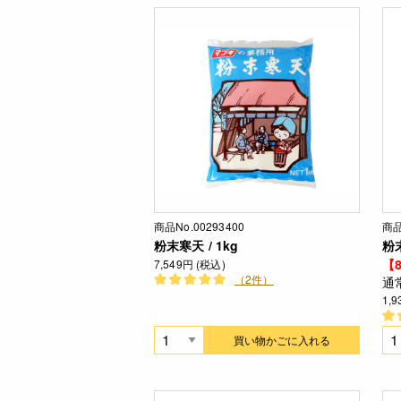
商品No.00293400
商品
粉末寒天 / 1kg
粉末
【8
7,549円 (税込)
（2件）
通
1,
買い物かごに入れる