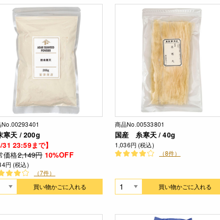
No.00293401
商品No.00533801
寒天 / 200g
国産 糸寒天 / 40g
/31 23:59まで】
1,036円 (税込)
（8件）
常価格
2,149円
10%OFF
934円 (税込)
（7件）
買い物かごに入れる
買い物かごに入れる