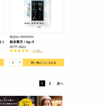
商品No.00535600
ト)
粉末寒天 / 4g×5
367円 (税込)
（11件）
買い物かごに入れる
1
2
次へ