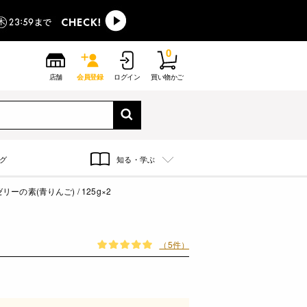
0
店舗
会員登録
ログイン
買い物かご
グ
知る・学ぶ
ーの素(青りんご) / 125g×2
（5件）