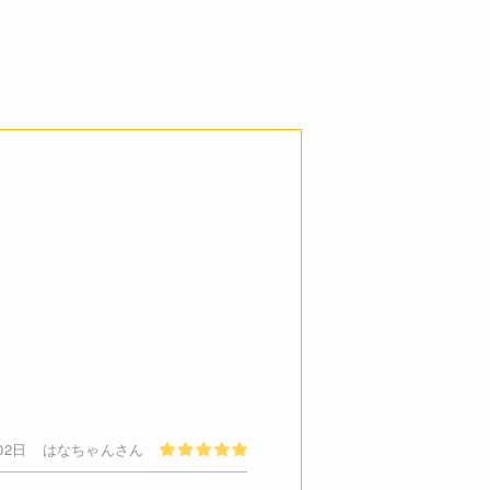
原材料8品目中)
0.0g 炭水化物 119.4g 食塩相当量
ません。安心して、お召し上がりく
ご了承ください。
必ずしも在庫を保証するものでは
02日
はなちゃんさん
天ゼリーの素1袋(125g)を熱湯に入