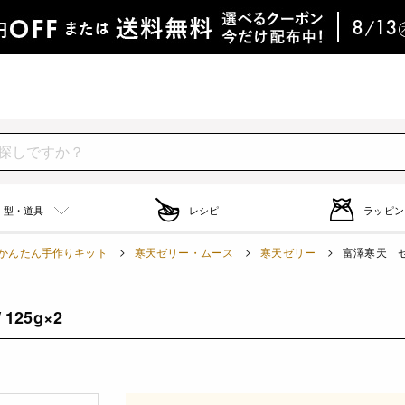
型・道具
レシピ
ラッピン
かんたん手作りキット
寒天ゼリー・ムース
寒天ゼリー
富澤寒天 ゼリ
125g×2