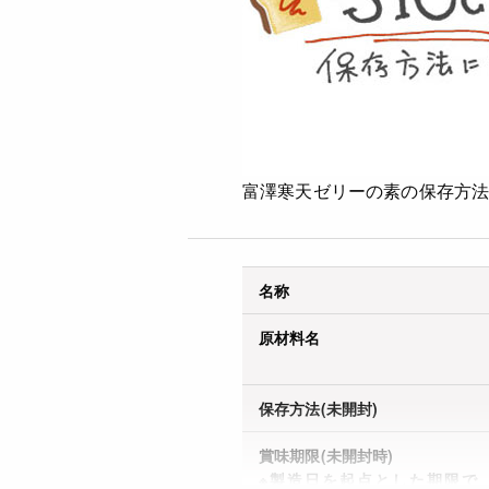
富澤寒天ゼリーの素の保存方
名称
原材料名
保存方法(未開封)
賞味期限(未開封時)
※製造日を起点とした期限で