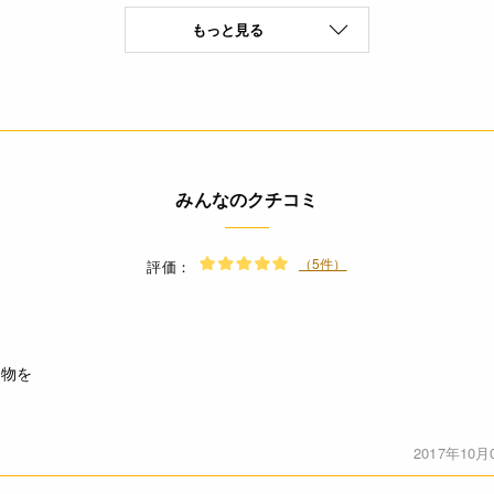
もっと見る
乳成分(特定原材料8品目)
* 本品製造工場では、卵・小麦を含む製品も製造しています。(特定
(製品1袋(125g)あたり) エネルギー 461kcal たんぱく質 0.0g 脂質 
1.2g *この表示値は、目安です。
みんなのクチコミ
* 煮立てないでください。固まらなくなることがあります。
* 粉が固まっていることがありますが、品質には何ら影響はあり
（5件）
評価：
ださい。
◆商品の在庫・販売状況について◆
・諸事情により、予告なく販売終了になる場合がございます。予め
た物を
・当サイトに掲載されている商品は、ご購入可能な状態にあっても
ありません。予めご了承ください。
<作り方(90mlカップ約6個分)>
2017年10月
[1] ボールに80℃以上の熱湯550～600ccを用意します。 [2] 寒