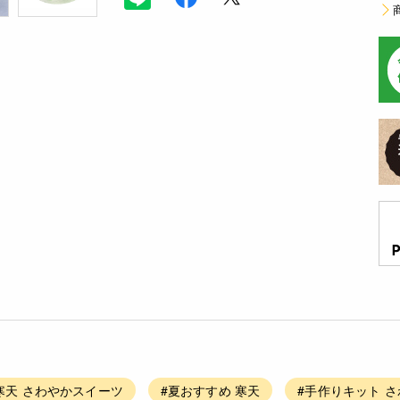
寒天 さわやかスイーツ
#夏おすすめ 寒天
#手作りキット 