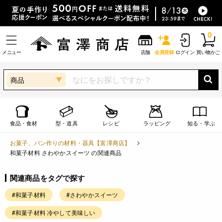
0
メニュー
店舗
会員登録
ログイン
買い物かご
商品
食品・食材
型・道具
レシピ
ラッピング
知る・学ぶ
お菓子、パン作りの材料・器具【富澤商店】
和菓子材料 さわやかスイーツ の関連商品
関連商品をタグで探す
#和菓子材料
#さわやかスイーツ
#和菓子材料 冷やして美味しい