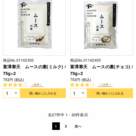
商品No.01142300
商品No.01142400
富澤寒天 ムースの素(ミルク) /
富澤寒天 ムースの素(チョコ) /
75g×2
75g×2
753円 (税込)
753円 (税込)
（9件）
（12件）
買い物かごに入れる
買い物かごに入れる
全27件中 1 - 20件表示
1
2
次へ