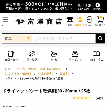
0
メニュー
店舗
会員登録
ログイン
買い物かご
商品
食品・食材
型・道具
レシピ
ラッピング
知る・学ぶ
お菓子、パン作りの材料・器具【富澤商店】
鮮度保持剤・保冷剤
鮮度保持剤
乾燥剤
ドライマット(シート乾燥剤)30×30mm / 25枚
ドライマット(シート乾燥剤)30×30mm / 25枚
（4件）
商品No.01386200