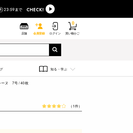
0
店舗
会員登録
ログイン
買い物かご
グ
知る・学ぶ
ヌ 7号 / 40枚
（1件）