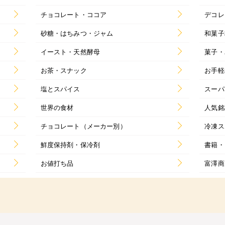
チョコレート・ココア
デコレ
砂糖・はちみつ・ジャム
和菓子
イースト・天然酵母
菓子・
お茶・スナック
お手軽
塩とスパイス
スーパ
世界の食材
人気銘
チョコレート（メーカー別）
冷凍ス
鮮度保持剤・保冷剤
書籍・
お値打ち品
富澤商