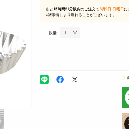
あと
15時間21分以内
のご注文で
8月9日 日曜日
に
※諸事情により遅れることがございます。
数量