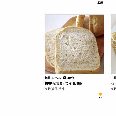
229
初級 レベル
30分
中
桜香る塩食パン(HB編)
ゼ
海野 綾子 先生
海野
77