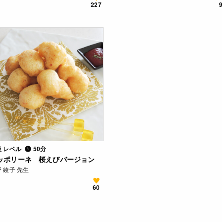
227
級 レベル
50分
ッポリーネ 桜えびバージョン
 綾子 先生
60