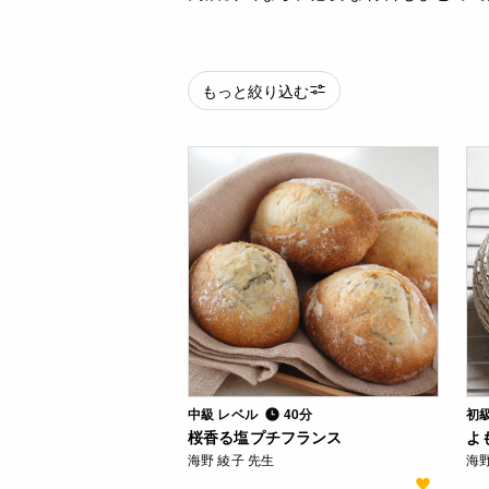
もっと絞り込む
中級 レベル
40分
初
桜香る塩プチフランス
よ
海野 綾子 先生
海野