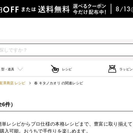
型・道具
レシピ
ラッピン
富澤商店 レシピ
春 キタノカオリ の関連レシピ
全6件）
簡単レシピからプロ仕様の本格レシピまで、豊富に取り揃え
購入可能。おうちで手作りを楽しめます。