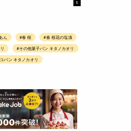
1
桜あん
#春 桜
#春 桜花の塩漬
オリ
#その他菓子パン キタノカオリ
コパン キタノカオリ