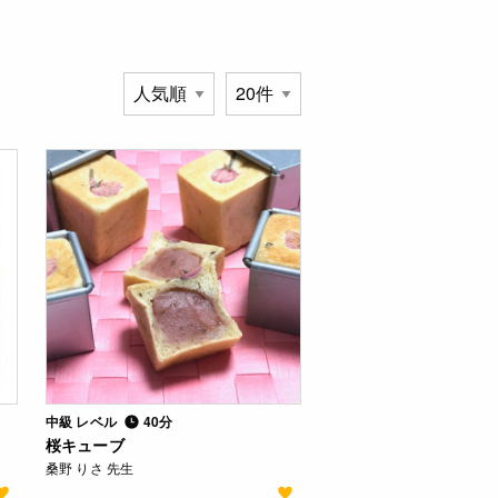
中級 レベル
40分
桜キューブ
桑野 りさ 先生