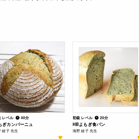
級 レベル
40分
初級 レベル
20分
もぎカンパーニュ
HBよもぎ食パン
 綾子 先生
海野 綾子 先生