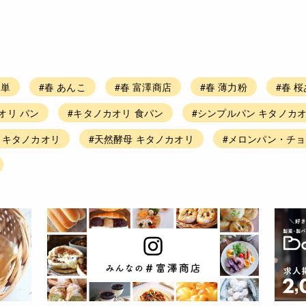
簡単
#春 あんこ
#春 富澤商店
#春 薄力粉
#春 
オリ パン
#キタノカオリ 食パン
#シンプルパン キタノカ
 キタノカオリ
#天然酵母 キタノカオリ
#メロンパン・チョ