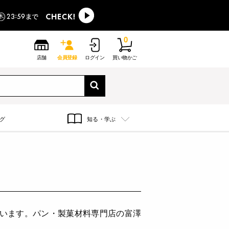
0
店舗
会員登録
ログイン
買い物かご
グ
知る・学ぶ
ています。パン・製菓材料専門店の富澤