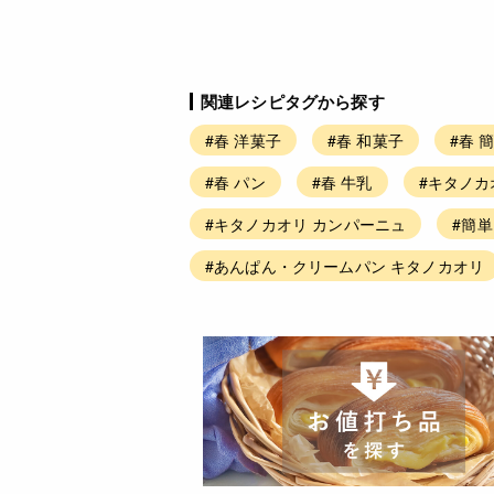
関連レシピタグから探す
#春 洋菓子
#春 和菓子
#春 
#春 パン
#春 牛乳
#キタノカ
#キタノカオリ カンパーニュ
#簡単
#あんぱん・クリームパン キタノカオリ