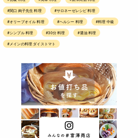
#関口 絢子先生 料理
#サロネーゼレシピ 料理
#オリーブオイル 料理
#ヘルシー 料理
#料理 中級
#シンプル 料理
#30分 料理
#醤油 料理
#メインの料理 ダイストマト