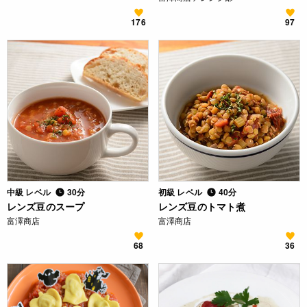
176
97
中級 レベル
30分
初級 レベル
40分
レンズ豆のスープ
レンズ豆のトマト煮
富澤商店
富澤商店
68
36