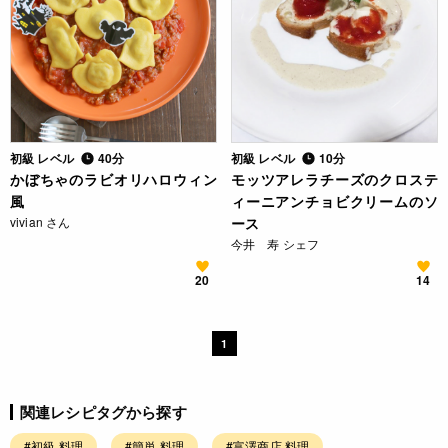
初級 レベル
40分
初級 レベル
10分
かぼちゃのラビオリハロウィン
モッツアレラチーズのクロステ
風
ィーニアンチョビクリームのソ
vivian さん
ース
今井 寿 シェフ
20
14
1
関連レシピタグから探す
#初級 料理
#簡単 料理
#富澤商店 料理