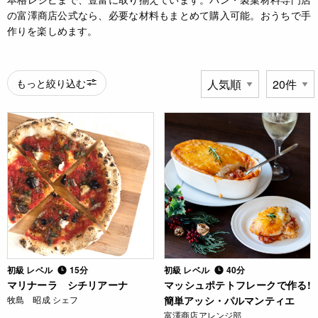
の富澤商店公式なら、必要な材料もまとめて購入可能。おうちで手
作りを楽しめます。
もっと絞り込む
初級 レベル
15分
初級 レベル
40分
マリナーラ シチリアーナ
マッシュポテトフレークで作る!
牧島 昭成 シェフ
簡単アッシ・パルマンティエ
富澤商店アレンジ部