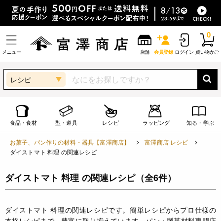
0
メニュー
店舗
会員登録
ログイン
買い物かご
レシピ
食品・食材
型・道具
レシピ
ラッピング
知る・学ぶ
お菓子、パン作りの材料・器具【富澤商店】
富澤商店 レシピ
ダイストマト 料理 の関連レシピ
ダイストマト 料理 の関連レシピ
（全6件）
ダイストマト 料理の関連レシピです。簡単レシピからプロ仕様の
本格レシピまで、豊富に取り揃えています。パン・製菓材料専門店