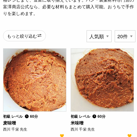
富澤商店公式なら、必要な材料もまとめて購入可能。おうちで手作
りを楽しめます。
もっと絞り込む
初級 レベル
60分
初級 レベル
60分
麦味噌
米味噌
西川 千栄 先生
西川 千栄 先生