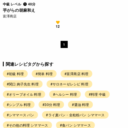
中級 レベル
40分
芋がらの胡麻和え
富澤商店
12
1
関連レシピタグから探す
#初級 料理
#簡単 料理
#富澤商店 料理
#関口 絢子先生 料理
#サロネーゼレシピ 料理
#オリーブオイル 料理
#ヘルシー 料理
#料理 中級
#シンプル 料理
#30分 料理
#醤油 料理
#シママース パン
#ライ麦パン・全粒粉パン シママース
#その他の料理 シママース
#食パン シママース