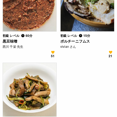
初級 レベル
60分
初級 レベル
15分
黒豆味噌
ポルチーニフムス
西川 千栄 先生
vivian さん
51
21