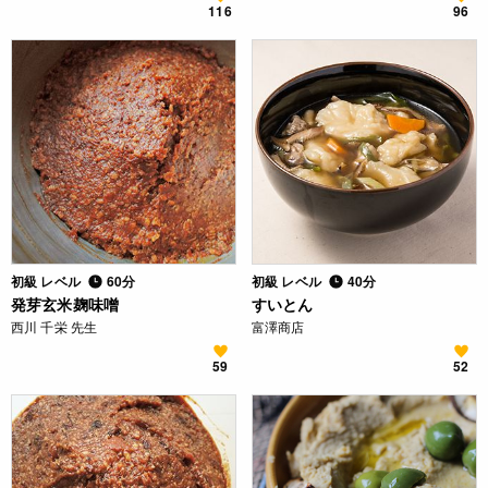
116
96
初級 レベル
60分
初級 レベル
40分
発芽玄米麹味噌
すいとん
西川 千栄 先生
富澤商店
59
52