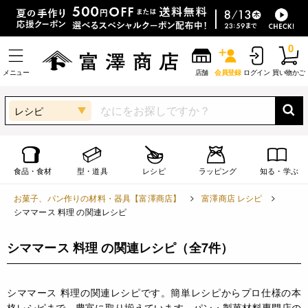
0
メニュー
店舗
会員登録
ログイン
買い物かご
レシピ
食品・食材
型・道具
レシピ
ラッピング
知る・学ぶ
お菓子、パン作りの材料・器具【富澤商店】
富澤商店 レシピ
シママース 料理 の関連レシピ
シママース 料理 の関連レシピ
（全7件）
シママース 料理の関連レシピです。簡単レシピからプロ仕様の本
格レシピまで、豊富に取り揃えています。パン・製菓材料専門店の