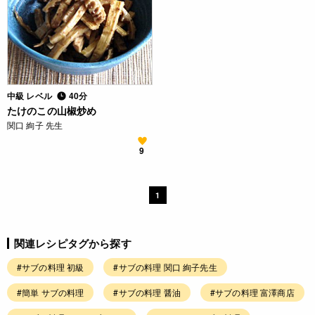
中級 レベル
40分
たけのこの山椒炒め
関口 絢子 先生
9
1
関連レシピタグから探す
#サブの料理 初級
#サブの料理 関口 絢子先生
#簡単 サブの料理
#サブの料理 醤油
#サブの料理 富澤商店