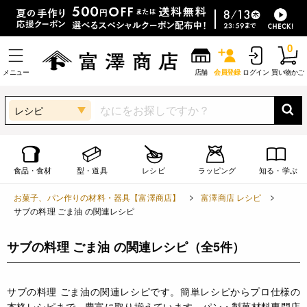
0
メニュー
店舗
会員登録
ログイン
買い物かご
レシピ
食品・食材
型・道具
レシピ
ラッピング
知る・学ぶ
お菓子、パン作りの材料・器具【富澤商店】
富澤商店 レシピ
サブの料理 ごま油 の関連レシピ
サブの料理 ごま油 の関連レシピ
（全5件）
サブの料理 ごま油の関連レシピです。簡単レシピからプロ仕様の
本格レシピまで、豊富に取り揃えています。パン・製菓材料専門店