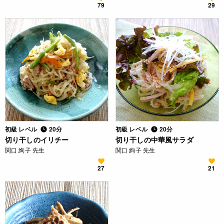
79
29
初級 レベル
20分
初級 レベル
20分
切り干しのイリチー
切り干しの中華風サラダ
関口 絢子 先生
関口 絢子 先生
27
21