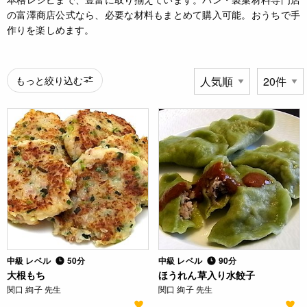
の富澤商店公式なら、必要な材料もまとめて購入可能。おうちで手
作りを楽しめます。
もっと絞り込む
中級 レベル
50分
中級 レベル
90分
大根もち
ほうれん草入り水餃子
関口 絢子 先生
関口 絢子 先生