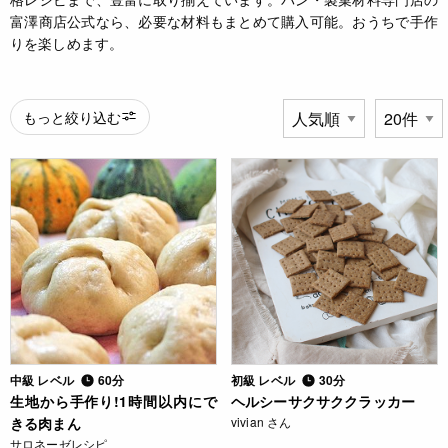
富澤商店公式なら、必要な材料もまとめて購入可能。おうちで手作
りを楽しめます。
もっと絞り込む
中級 レベル
60分
初級 レベル
30分
生地から手作り!1時間以内にで
ヘルシーサクサククラッカー
きる肉まん
vivian さん
サロネーゼレシピ