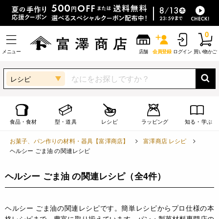
0
メニュー
店舗
会員登録
ログイン
買い物かご
レシピ
食品・食材
型・道具
レシピ
ラッピング
知る・学ぶ
お菓子、パン作りの材料・器具【富澤商店】
富澤商店 レシピ
ヘルシー ごま油 の関連レシピ
ヘルシー ごま油 の関連レシピ
（全4件）
ヘルシー ごま油の関連レシピです。簡単レシピからプロ仕様の本
格レシピまで、豊富に取り揃えています。パン・製菓材料専門店の