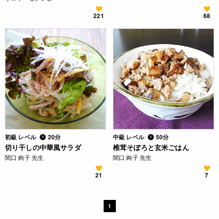
221
68
初級 レベル
20分
中級 レベル
50分
切り干しの中華風サラダ
椎茸そぼろと玄米ごはん
関口 絢子 先生
関口 絢子 先生
21
7
1