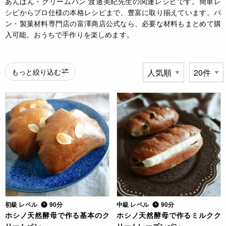
あんぱん・クリームパン 渡邊美紀先生の関連レシピです。簡単レ
シピからプロ仕様の本格レシピまで、豊富に取り揃えています。パ
ン・製菓材料専門店の富澤商店公式なら、必要な材料もまとめて購
入可能。おうちで手作りを楽しめます。
もっと絞り込む
初級 レベル
90分
中級 レベル
90分
ホシノ天然酵母で作る基本のク
ホシノ天然酵母で作るミルクク