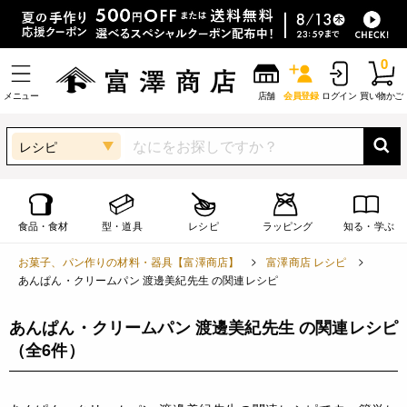
0
メニュー
店舗
会員登録
ログイン
買い物かご
レシピ
食品・食材
型・道具
レシピ
ラッピング
知る・学ぶ
お菓子、パン作りの材料・器具【富澤商店】
富澤商店 レシピ
あんぱん・クリームパン 渡邊美紀先生 の関連レシピ
あんぱん・クリームパン 渡邊美紀先生 の関連レシピ
（全6件）