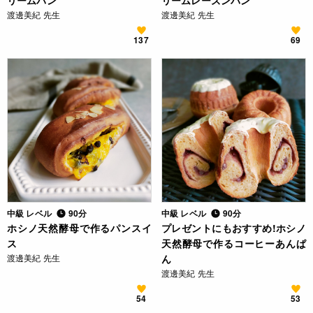
リームパン
リームレーズンパン
渡邊美紀 先生
渡邊美紀 先生
137
69
中級 レベル
90分
中級 レベル
90分
ホシノ天然酵母で作るパンスイ
プレゼントにもおすすめ!ホシノ
ス
天然酵母で作るコーヒーあんぱ
渡邊美紀 先生
ん
渡邊美紀 先生
54
53