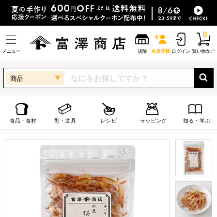
0
メニュー
店舗
会員登録
ログイン
買い物かご
商品
食品・食材
型・道具
レシピ
ラッピング
知る・学ぶ