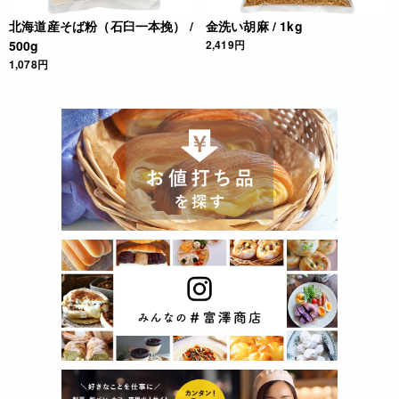
北海道産そば粉（石臼一本挽） /
金洗い胡麻 / 1kg
500g
2,419円
1,078円