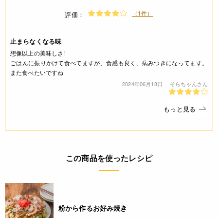
※製造日を起点とした期限です。
（1件）
評価：
製造日から180日
止まらなくなる味
アレルギー
想像以上の美味しさ!
ごはんに振りかけて食べてますが、食感も良く、病みつきになってます。
えび(特定原材料8品目)
また食べたいですね
2024年06月18日
そらちゃんさん
コンタミネーション
* 本品加工所では、小麦・乳成分・卵・そば・落花生・かに・
もっと見る
くるみを含む食品も扱っています。(特定原材料8品目中)
栄養成分表示
この商品を使ったレシピ
(100g当たり) エネルギー 310kcal たんぱく質 64.4g 脂質 4.7g
炭水化物 2.4g 食塩相当量 3.0g *この表示値は、目安です。
注意事項
粉から作るお好み焼き
* 脱酸素剤を取り除いてからご使用下さい。