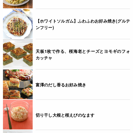
* 本製品で使用している桜えびは、かにが混ざる漁法で捕獲し
ています。
【ホワイトソルガム】ふわふわお好み焼き(グルテ
◆商品の在庫・販売状況について◆
ンフリー)
・諸事情により、予告なく販売終了になる場合がございます。
予めご了承ください。
・当サイトに掲載されている商品は、ご購入可能な状態にあっ
ても必ずしも在庫を保証するものではありません。予めご了承
天板1枚で作る、桜海老とチーズとヨモギのフォ
ください。
カッチャ
JANコード
4932503514066
富澤のだし香るお好み焼き
切り干し大根と桜えびのなます