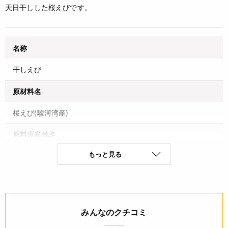
天日干しした桜えびです。
名称
干しえび
原材料名
桜えび(駿河湾産)
原料原産地名
もっと見る
桜えび(駿河湾産)
保存方法(未開封)
直射日光・高温多湿を避け冷暗所に保存
みんなのクチコミ
賞味期限(未開封時)