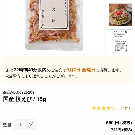
22時間40分以内
8月7日 金曜日
あと
のご注文で
に出荷します。
※諸事情により遅れることがございます。
商品No.00329203
国産 桜えび / 15g
（1件）
680 円 (税抜)
数量
734円 (税込)