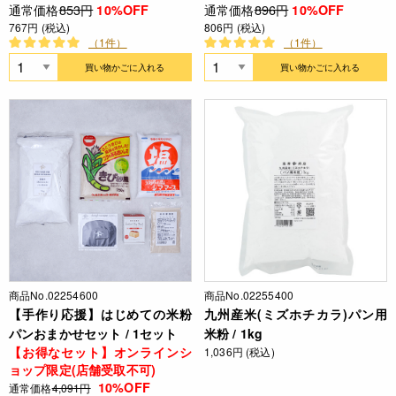
通常価格
853円
通常価格
896円
10%OFF
10%OFF
767円 (税込)
806円 (税込)
（1件）
（1件）
買い物かごに入れる
買い物かごに入れる
商品No.02254600
商品No.02255400
【手作り応援】はじめての米粉
九州産米(ミズホチカラ)パン用
パンおまかせセット / 1セット
米粉 / 1kg
【お得なセット】オンラインシ
1,036円 (税込)
ョップ限定(店舗受取不可)
10%OFF
通常価格
4,091円