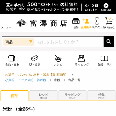
0
メニュー
店舗
会員登録
ログイン
買い物かご
商品
食品・食材
型・道具
レシピ
ラッピング
知る・学ぶ
お菓子、パン作りの材料・器具【富澤商店】
小麦粉・ミックス粉・雑穀粉
米粉
商品一覧
レシピ
ラッピング
特集
商品
8139件
977件
213件
米粉
（全26件）