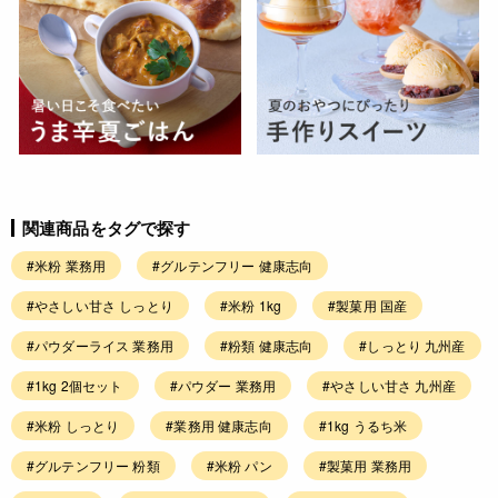
関連商品をタグで探す
#米粉 業務用
#グルテンフリー 健康志向
#やさしい甘さ しっとり
#米粉 1kg
#製菓用 国産
#パウダーライス 業務用
#粉類 健康志向
#しっとり 九州産
#1kg 2個セット
#パウダー 業務用
#やさしい甘さ 九州産
#米粉 しっとり
#業務用 健康志向
#1kg うるち米
#グルテンフリー 粉類
#米粉 パン
#製菓用 業務用