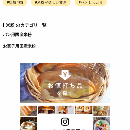
#粉類 1kg
#米粉 やさしい甘さ
#パン しっとり
米粉 のカテゴリ一覧
パン用国産米粉
お菓子用国産米粉