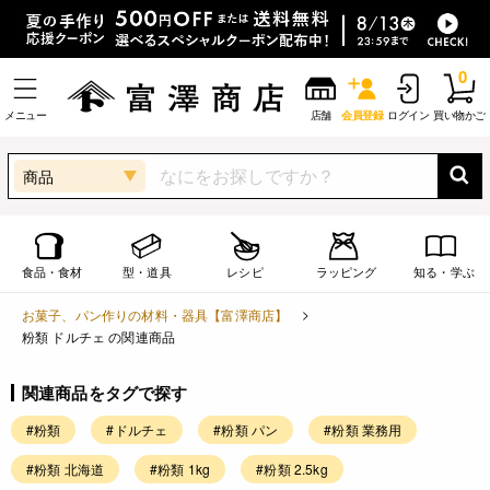
0
メニュー
店舗
会員登録
ログイン
買い物かご
商品
食品・食材
型・道具
レシピ
ラッピング
知る・学ぶ
お菓子、パン作りの材料・器具【富澤商店】
粉類 ドルチェ の関連商品
関連商品をタグで探す
#粉類
#ドルチェ
#粉類 パン
#粉類 業務用
#粉類 北海道
#粉類 1kg
#粉類 2.5kg