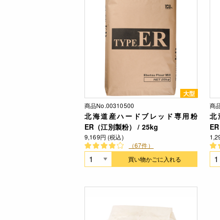
大型
商品No.00310500
商品
北海道産ハードブレッド専用粉
北
ER（江別製粉） / 25kg
ER
9,169円 (税込)
1,
（67件）
買い物かごに入れる