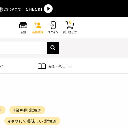
0
店舗
会員登録
ログイン
買い物かご
グ
知る・学ぶ
道
#業務用 北海道
#冷やして美味しい 北海道