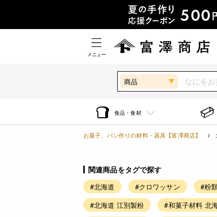
メニュー
商品
食品・食材
お菓子、パン作りの材料・器具【富澤商店】
関連商品をタグで探す
#北海道
#クロワッサン
#粉
#北海道 江別製粉
#和菓子材料 北