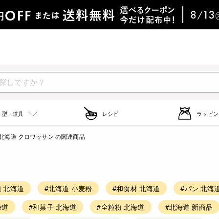
型・道具
レシピ
ラッピン
北海道 クロワッサン の関連商品
類 北海道
#北海道 小麦粉
#和食材 北海道
#パン 北海
海道
#和菓子 北海道
#全粒粉 北海道
#北海道 新商品