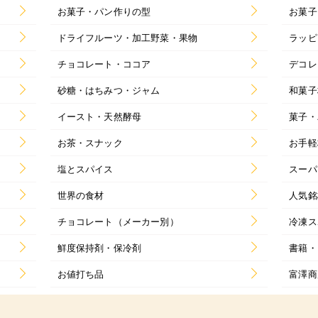
お菓子・パン作りの型
お菓子
ドライフルーツ・加工野菜・果物
ラッピ
チョコレート・ココア
デコレ
砂糖・はちみつ・ジャム
和菓子
イースト・天然酵母
菓子・
お茶・スナック
お手軽
塩とスパイス
スーパ
世界の食材
人気銘
チョコレート（メーカー別）
冷凍ス
鮮度保持剤・保冷剤
書籍・
お値打ち品
富澤商