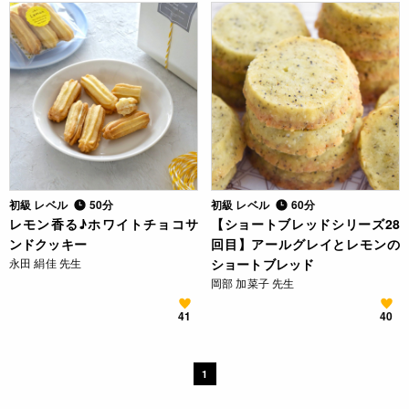
初級 レベル
50分
初級 レベル
60分
レモン香る♪ホワイトチョコサ
【ショートブレッドシリーズ28
ンドクッキー
回目】アールグレイとレモンの
永田 絹佳 先生
ショートブレッド
岡部 加菜子 先生
41
40
1