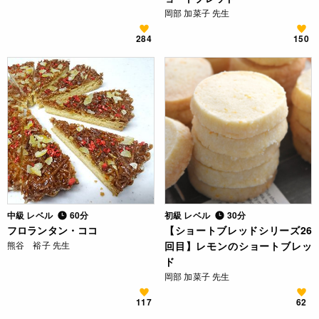
岡部 加菜子 先生
284
150
中級 レベル
60分
初級 レベル
30分
フロランタン・ココ
【ショートブレッドシリーズ26
熊谷 裕子 先生
回目】レモンのショートブレッ
ド
岡部 加菜子 先生
117
62