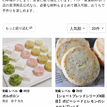
店の富澤商店公式なら、必要な材料もまとめて購入可能。おうちで
手作りを楽しめます。
もっと絞り込む
初級 レベル
45分
初級 レベル
20分
ポルボロン
【ショートブレッドシリーズ8回
熊谷 裕子 先生
目】ポピーシードとレモンのシ
ョートブレッド