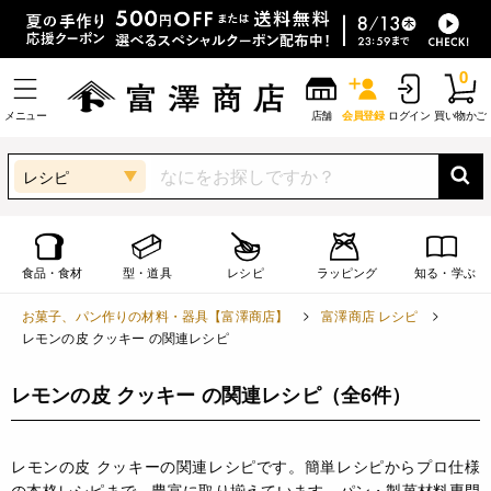
0
メニュー
店舗
会員登録
ログイン
買い物かご
レシピ
食品・食材
型・道具
レシピ
ラッピング
知る・学ぶ
お菓子、パン作りの材料・器具【富澤商店】
富澤商店 レシピ
レモンの皮 クッキー の関連レシピ
レモンの皮 クッキー の関連レシピ
（全6件）
レモンの皮 クッキーの関連レシピです。簡単レシピからプロ仕様
の本格レシピまで、豊富に取り揃えています。パン・製菓材料専門