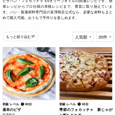
ピザパン・フォカッチャ EVオリーブオイルの関連レシピです。簡
単レシピからプロ仕様の本格レシピまで、豊富に取り揃えていま
す。パン・製菓材料専門店の富澤商店公式なら、必要な材料もまと
めて購入可能。おうちで手作りを楽しめます。
もっと絞り込む
初級 レベル
60分
初級 レベル
40分
基本のピザ
季節のフォカッチャ 新じゃが
富澤商店