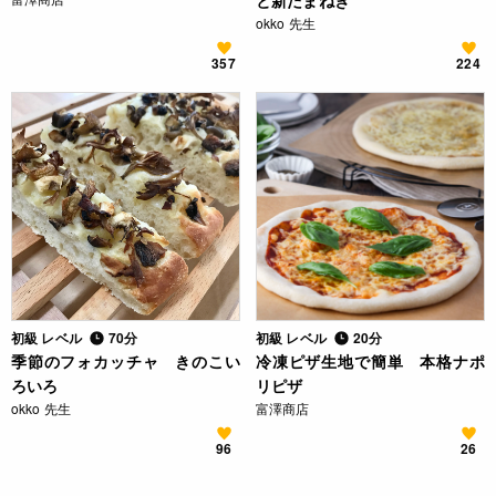
と新たまねぎ
okko 先生
357
224
初級 レベル
70分
初級 レベル
20分
季節のフォカッチャ きのこい
冷凍ピザ生地で簡単 本格ナポ
ろいろ
リピザ
okko 先生
富澤商店
96
26