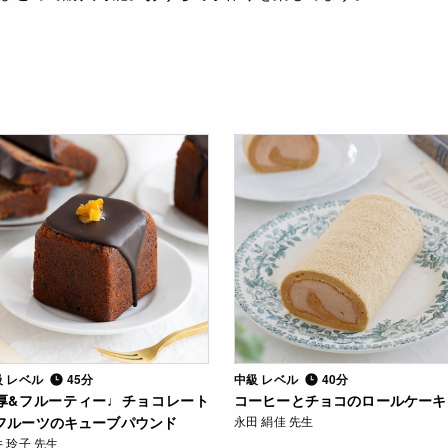
級 レベル
45分
中級 レベル
40分
厚&フルーティー♩チョコレート
コーヒーとチョコのロールケーキ
フルーツのキューブパウンド
永田 絹佳 先生
 玲子 先生