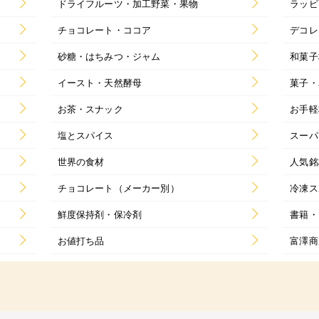
ドライフルーツ・加工野菜・果物
ラッピ
チョコレート・ココア
デコレ
砂糖・はちみつ・ジャム
和菓子
イースト・天然酵母
菓子・
お茶・スナック
お手軽
塩とスパイス
スーパ
世界の食材
人気銘
チョコレート（メーカー別）
冷凍ス
鮮度保持剤・保冷剤
書籍・
お値打ち品
富澤商