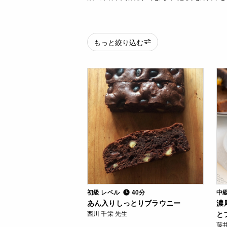
もっと絞り込む
初級 レベル
40分
中
あん入りしっとりブラウニー
濃
西川 千栄 先生
と
藤井