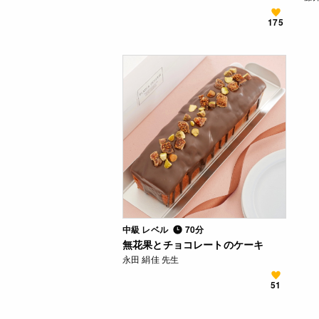
175
中級 レベル
70分
無花果とチョコレートのケーキ
永田 絹佳 先生
51