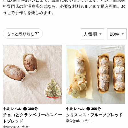
料専門店の富澤商店公式なら、必要な材料もまとめて購入可能。お
うちで手作りを楽しめます。
もっと絞り込む
中級 レベル
300分
中級 レベル
300分
チョコとクランベリーのスイー
クリスマス・フルーツブレッド
トブレッド
幸栄(yukie) 先生
幸栄(yukie) 先生