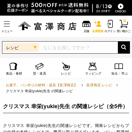
0
メニュー
店舗
会員登録
ログイン
買い物かご
レシピ
食品・食材
型・道具
レシピ
ラッピング
知る・学ぶ
お菓子、パン作りの材料・器具【富澤商店】
富澤商店 レシピ
クリスマス 幸栄(yukie)先生 の関連レシピ
クリスマス 幸栄(yukie)先生 の関連レシピ
（全5件）
クリスマス 幸栄(yukie)先生の関連レシピです。簡単レシピからプ
ロ仕様の本格レシピまで、豊富に取り揃えています。パン・製菓材