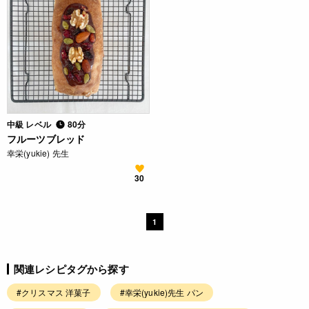
中級 レベル
80分
フルーツブレッド
幸栄(yukie) 先生
30
1
関連レシピタグから探す
#クリスマス 洋菓子
#幸栄(yukie)先生 パン