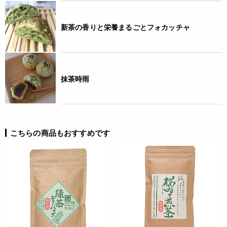
ても必ずしも在庫を保証するものではありません。予めご了承
ください。
新茶の香りと栄養まるごとフォカッチャ
ご利用方法
<おいしいお茶の入れ方>
湯呑みに小さじに軽く1/3杯(約0.4g)を入れ、ポットのお湯(又
抹茶時雨
は水)を注ぎます。
・量はお好みにより、調節してください。・溶けやすくするた
めの添加物などは一切使用していない為、ダマになる場合があ
ります。その際はお湯を少しずつ注ぎながら混ぜてくださ
い。・熱湯には充分ご注意ください。
こちらの商品もおすすめです
JANコード
4961332000044