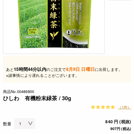
15時間44分以内
8月9日 日曜日
あと
のご注文で
に出荷します。
※諸事情により遅れることがございます。
商品No.00489800
ひしわ 有機粉末緑茶 / 30g
（1件）
840 円 (税抜)
数量
907円 (税込)