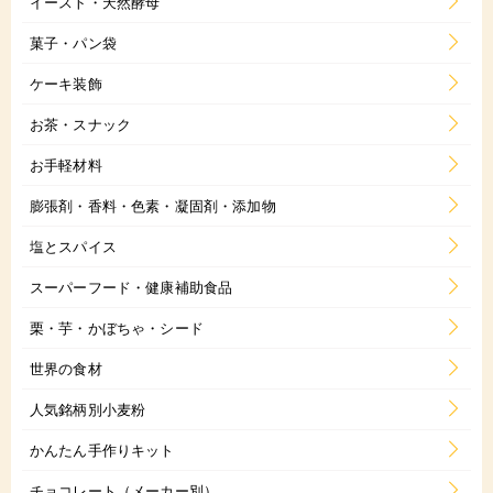
イースト・天然酵母
菓子・パン袋
ケーキ装飾
お茶・スナック
お手軽材料
膨張剤・香料・色素・凝固剤・添加物
塩とスパイス
スーパーフード・健康補助食品
栗・芋・かぼちゃ・シード
世界の食材
人気銘柄別小麦粉
かんたん手作りキット
チョコレート（メーカー別）