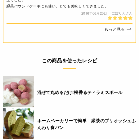
なし(特定原材料8品目)
緑茶パウンドケーキにも使い、とても美味しくできました。
2016年06月20日
にぽりんさん
コンタミネーション
なし
もっと見る
栄養成分表示
(1杯分(0.4g)当たり) エネルギー 1.54kcal たんぱく質 0.09g 脂
この商品を使ったレシピ
質 0.01g 炭水化物 0.26g 食塩相当量 0g *この表示値は、目
安です。
注意事項
混ぜて丸めるだけ!桜香るティラミスボール
* お茶は鮮度が大切です。開封後は袋を密閉するか密閉容器に
移し、お早めにお飲みください。
◆商品の在庫・販売状況について◆
ホームベーカリーで簡単 緑茶のブリオッシュふ
・諸事情により、予告なく販売終了になる場合がございます。
んわり食パン
予めご了承ください。
・当サイトに掲載されている商品は、ご購入可能な状態にあっ