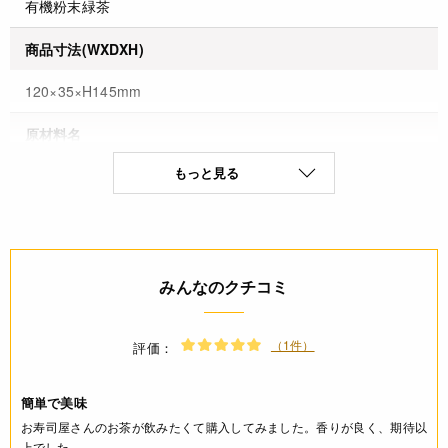
有機粉末緑茶
商品寸法(WXDXH)
120×35×H145mm
原材料名
もっと見る
有機緑茶(京都府産)
保存方法(未開封)
直射日光、高温多湿を避けて保存してください。
みんなのクチコミ
賞味期限(未開封時)
※製造日を起点とした期限です。
（1件）
評価：
製造日から10ヶ月
簡単で美味
アレルギー
お寿司屋さんのお茶が飲みたくて購入してみました。香りが良く、期待以
上でした。