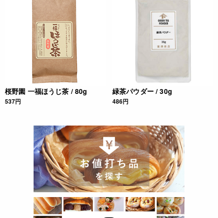
桜野園 一福ほうじ茶 / 80g
緑茶パウダー / 30g
537円
486円