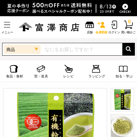
0
メニュー
店舗
会員登録
ログイン
買い物かご
商品
食品・食材
型・道具
レシピ
ラッピング
知る・学ぶ