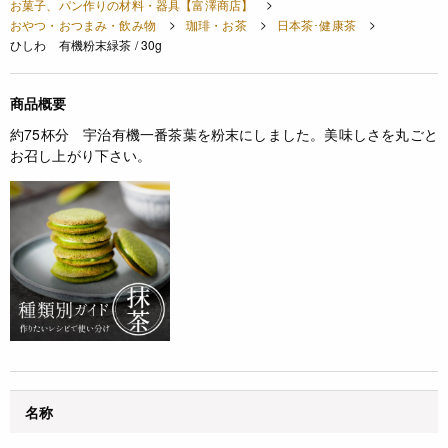
お菓子、パン作りの材料・器具【富澤商店】
おやつ・おつまみ・飲み物
珈琲・お茶
日本茶･健康茶
ひしわ 有機粉末緑茶 / 30g
商品概要
約75杯分 宇治有機一番茶葉を粉末にしました。美味しさを丸ごと
お召し上がり下さい。
名称