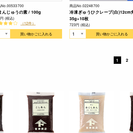
No.00533700
商品No.02248700
まんじゅうの素 / 100g
冷凍ぎゅうひクレープ(白)12cm角
0円 (税込)
35g×10枚
（12件）
723円 (税込)
買い物かごに入れる
買い物かごに入れる
1
2