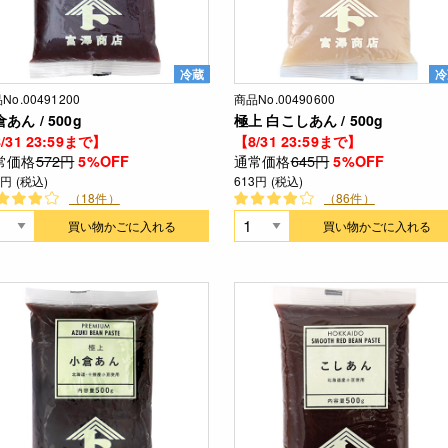
冷蔵
冷
No.00491200
商品No.00490600
あん / 500g
極上 白こしあん / 500g
/31 23:59まで】
【8/31 23:59まで】
常価格
572円
通常価格
645円
5%OFF
5%OFF
3円 (税込)
613円 (税込)
（18件）
（86件）
買い物かごに入れる
買い物かごに入れる