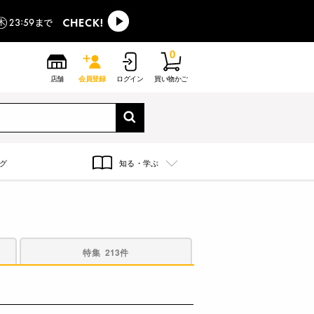
0
店舗
会員登録
ログイン
買い物かご
グ
知る・学ぶ
特集
213件