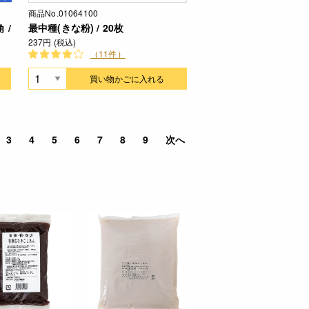
商品No.01064100
 /
最中種(きな粉) / 20枚
237円 (税込)
（11件）
買い物かごに入れる
3
4
5
6
7
8
9
次へ