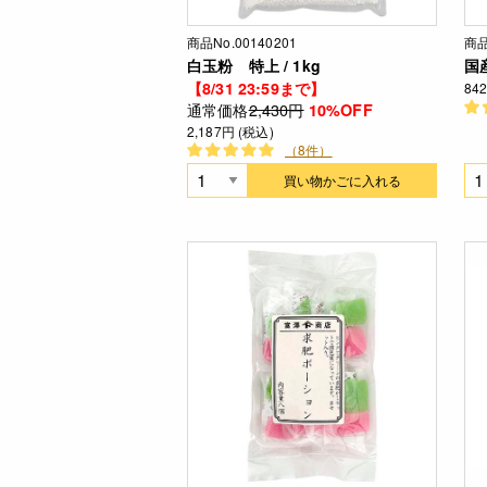
商品No.00140201
商品
白玉粉 特上 / 1kg
国
【8/31 23:59まで】
84
通常価格
2,430円
10%OFF
2,187円 (税込)
（8件）
買い物かごに入れる