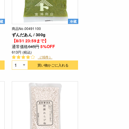
蔵
冷蔵
商品No.00491100
ずんだあん / 300g
【8/31 23:59まで】
通常価格
645円
5%OFF
613円 (税込)
（16件）
買い物かごに入れる