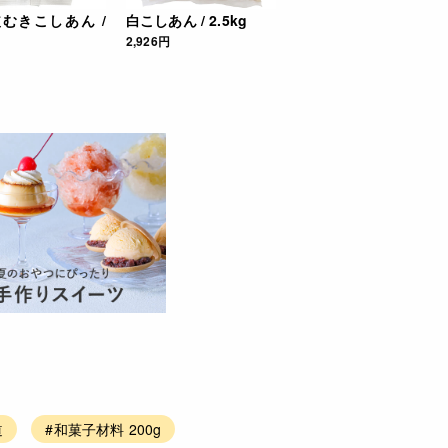
むきこしあん /
白こしあん / 2.5kg
2,926円
道
#和菓子材料 200g