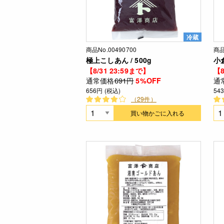
冷蔵
商品No.00490700
商品
極上こしあん / 500g
小倉
【8/31 23:59まで】
【8
通常価格
691円
通
5%OFF
656円 (税込)
54
（29件）
買い物かごに入れる