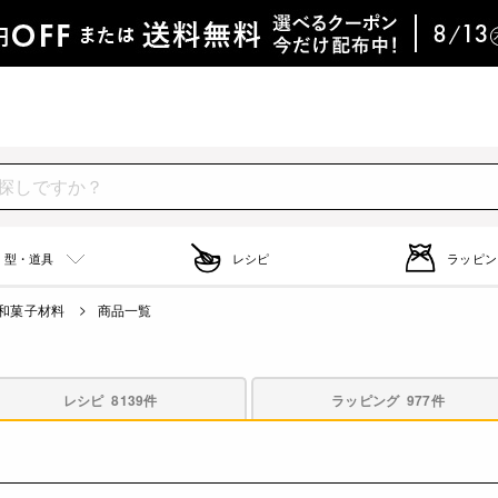
型・道具
レシピ
ラッピン
和菓子材料
商品一覧
レシピ
8139件
ラッピング
977件