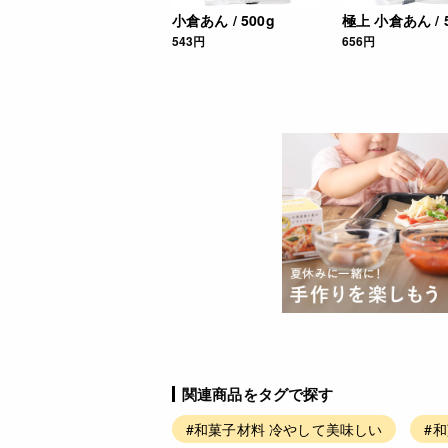
小倉あん / 500g
極上 小倉あん / 
543円
656円
関連商品をタグで探す
#和菓子材料 冷やして美味しい
#