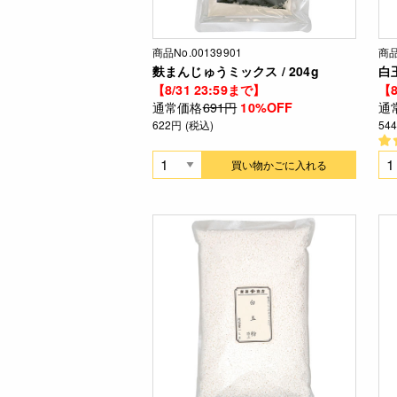
商品No.00139901
商品
麩まんじゅうミックス / 204g
白玉
【8/31 23:59まで】
【8
通常価格
691円
通
10%OFF
622円 (税込)
54
買い物かごに入れる