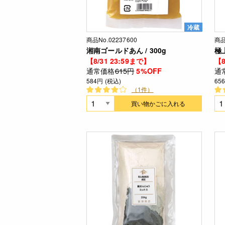
冷蔵
商品No.02237600
商品
湘南ゴールドあん / 300g
極上
【8/31 23:59まで】
【8
通常価格
615円
通
5%OFF
584円 (税込)
65
（1件）
買い物かごに入れる