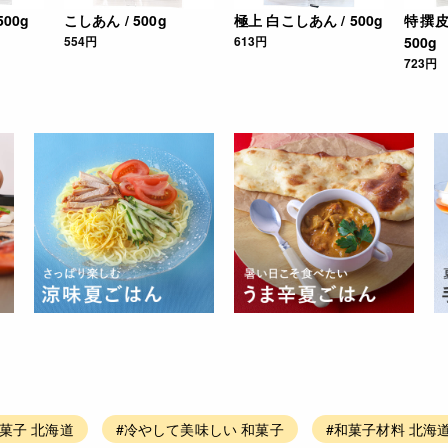
500g
こしあん / 500g
極上 白こしあん / 500g
特撰皮
554円
613円
500g
723円
和菓子 北海道
#冷やして美味しい 和菓子
#和菓子材料 北海