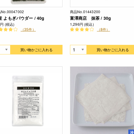
No.00047002
商品No.01443200
産 よもぎパウダー / 40g
富澤商店 抹茶 / 30g
2円 (税込)
1,296円 (税込)
（35件）
（8件）
買い物かごに入れる
買い物かごに入れる
冷