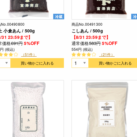
冷蔵
冷
No.00490800
商品No.00491300
 小倉あん / 500g
こしあん / 500g
/31 23:59まで】
【8/31 23:59まで】
常価格
691円
通常価格
583円
5%OFF
5%OFF
6円 (税込)
554円 (税込)
（51件）
（21件）
買い物かごに入れる
買い物かごに入れる