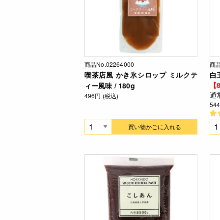
商品No.02264000
商品
喫茶店風 かき氷シロップ ミルクテ
白玉
【8
ィー風味 / 180g
通
496円 (税込)
54
買い物かごに入れる