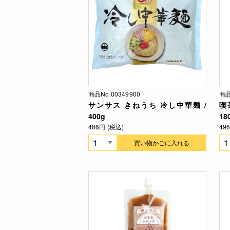
商品No.00349900
商品
サンサス きねうち 冷し中華麺 /
喫
400g
18
486円 (税込)
49
買い物かごに入れる