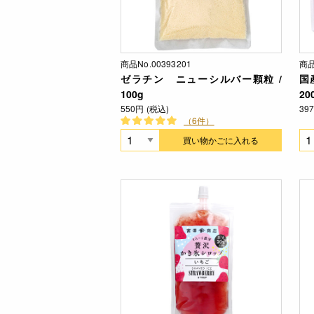
商品No.00393201
商品
ゼラチン ニューシルバー顆粒 /
国
100g
20
550円 (税込)
39
（6件）
買い物かごに入れる