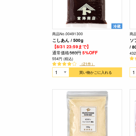
冷蔵
商品No.00491300
商品
こしあん / 500g
ソ
【8/31 23:59まで】
/ 8
通常価格
583円
5%OFF
43
554円 (税込)
（21件）
買い物かごに入れる