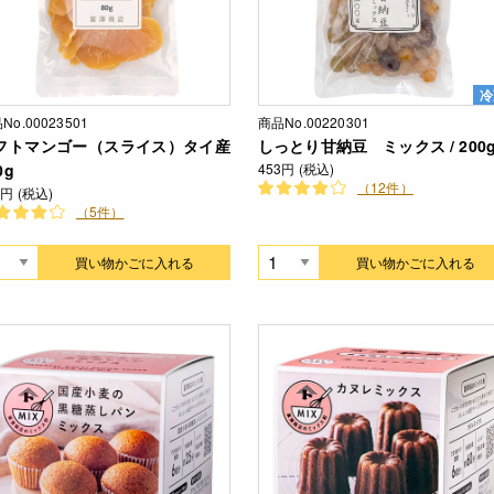
冷
No.00023501
商品No.00220301
フトマンゴー（スライス）タイ産
しっとり甘納豆 ミックス / 200
0g
453円 (税込)
（12件）
2円 (税込)
（5件）
買い物かごに入れる
買い物かごに入れる