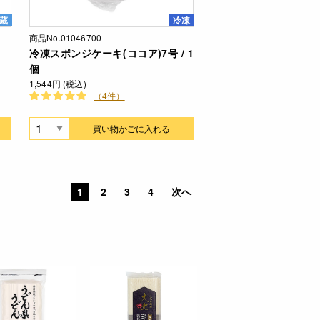
蔵
冷凍
商品No.01046700
冷凍スポンジケーキ(ココア)7号 / 1
個
1,544円 (税込)
（4件）
買い物かごに入れる
1
2
3
4
次へ