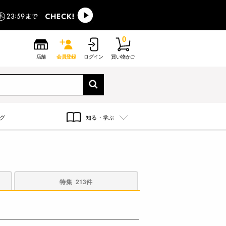
0
店舗
会員登録
ログイン
買い物かご
グ
知る・学ぶ
特集
213件