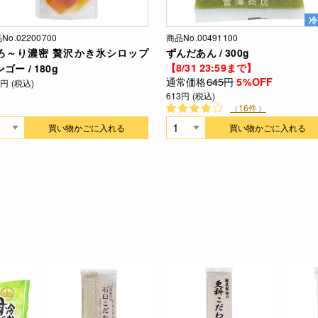
冷
No.02200700
商品No.00491100
ろ～り濃密 贅沢かき氷シロップ
ずんだあん / 300g
【8/31 23:59まで】
ゴー / 180g
通常価格
645円
5%OFF
6円 (税込)
613円 (税込)
（16件）
買い物かごに入れる
買い物かごに入れる