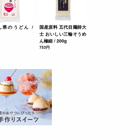
ん県のうどん /
国産原料 五代目麺師大
士 おいしい三輪そうめ
ん極細 / 200g
753円