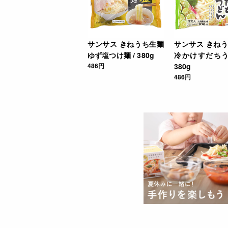
サンサス きねうち生麺
サンサス きね
ゆず塩つけ麺 / 380g
冷かけすだちう
486円
380g
486円