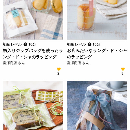
初級 レベル
10分
初級 レベル
10分
柄入りジップバッグを使ったラ
お店みたいなラング・ド・シャ
ング・ド・シャのラッピング
のラッピング
富澤商店 さん
富澤商店 さん
2
3