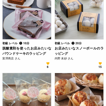
初級 レベル
10分
初級 レベル
20分
脱酸素剤を使ったお店みたいな
お店みたいなスノーボールのラ
パウンドケーキのラッピング
ッピング
富澤商店 さん
内野 未紗 さん
6
15