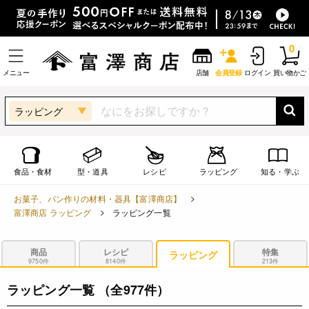
0
メニュー
店舗
会員登録
ログイン
買い物かご
ラッピング
食品・食材
型・道具
レシピ
ラッピング
知る・学ぶ
お菓子、パン作りの材料・器具【富澤商店】
富澤商店 ラッピング
ラッピング一覧
商品
レシピ
特集
ラッピング
9750件
8140件
213件
ラッピング一覧
（全977件）