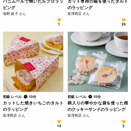
パニムールで焼いたルブロラッ
カット専用の箱を使ったタルト
ピング
のラッピング
海野 綾子 さん
富澤商店 さん
1
24
初級 レベル
10分
初級 レベル
10分
カットした焼きいちごのタルト
柄入りの華やかな袋を使った桜
のラッピング
のクッキーサンドのラッピング
富澤商店 さん
富澤商店 さん
14
2