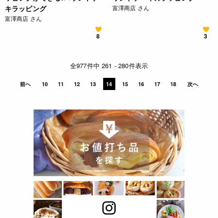
キラッピング
富澤商店 さん
富澤商店 さん
8
3
全977件中 261 - 280件表示
前へ
10
11
12
13
14
15
16
17
18
次へ