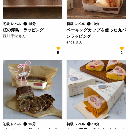
初級 レベル
15分
初級 レベル
10分
桜の浮島 ラッピング
ベーキングカップを使った丸パ
西川 千栄 さん
ンラッピング
erica さん
5
2
初級 レベル
15分
初級 レベル
10分