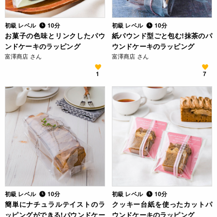
初級 レベル
10分
初級 レベル
10分
お菓子の色味とリンクしたパウ
紙パウンド型ごと包む!抹茶のパ
ンドケーキのラッピング
ウンドケーキのラッピング
富澤商店 さん
富澤商店 さん
1
7
初級 レベル
10分
初級 レベル
10分
簡単にナチュラルテイストのラ
クッキー台紙を使ったカットパ
ッピングができる!パウンドケー
ウンドケーキのラッピング