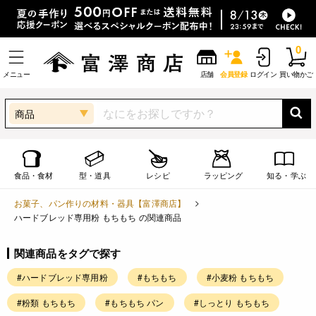
0
メニュー
店舗
会員登録
ログイン
買い物かご
商品
食品・食材
型・道具
レシピ
ラッピング
知る・学ぶ
お菓子、パン作りの材料・器具【富澤商店】
ハードブレッド専用粉 もちもち の関連商品
関連商品をタグで探す
#ハードブレッド専用粉
#もちもち
#小麦粉 もちもち
#粉類 もちもち
#もちもち パン
#しっとり もちもち