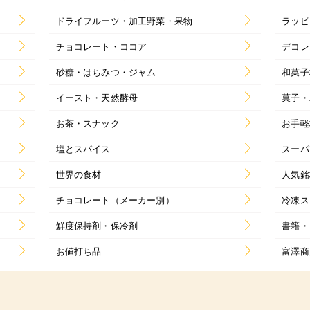
ドライフルーツ・加工野菜・果物
ラッピ
チョコレート・ココア
デコレ
砂糖・はちみつ・ジャム
和菓子
イースト・天然酵母
菓子・
お茶・スナック
お手軽
塩とスパイス
スーパ
世界の食材
人気銘
チョコレート（メーカー別）
冷凍ス
鮮度保持剤・保冷剤
書籍・
お値打ち品
富澤商