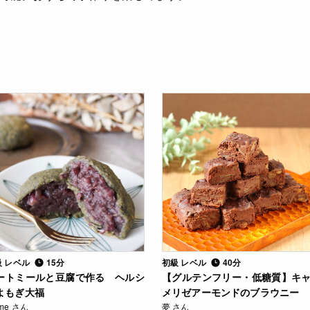
級 レベル
15分
初級 レベル
40分
ートミールと豆腐で作る ヘルシ
【グルテンフリー・低糖質】キ
よもぎ大福
メリゼアーモンドのブラウニー
me さん
夢 さん