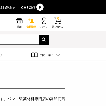
0
店舗
会員登録
ログイン
買い物かご
グ
知る・学ぶ
ます。パン・製菓材料専門店の富澤商店