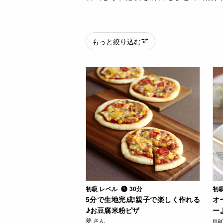
もっと絞り込む
初級 レベル
30分
初
5分で生地完成!親子で楽しく作れる
オ
♪お豆腐米粉ピザ
ー
夢 さん
ma