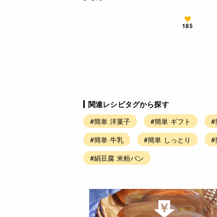
185
関連レシピタグから探す
#簡単 洋菓子
#簡単 ギフト
#
#簡単 牛乳
#簡単 しっとり
#絹豆腐 米粉パン