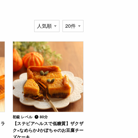
初級 レベル
80分
ャラ
【ステビアヘルスで低糖質】ザクザ
ク×なめらか♪かぼちゃのお豆腐チー
ズケーキ