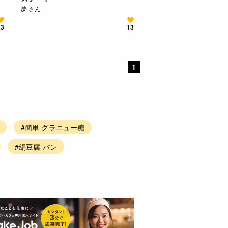
夢 さん
23
13
1
#簡単 グラニュー糖
#絹豆腐 パン