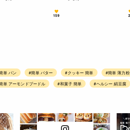
159
簡単 パン
#簡単 バター
#クッキー 簡単
#簡単 薄力粉
#簡単 アーモンドプードル
#和菓子 簡単
#ヘルシー 絹豆腐