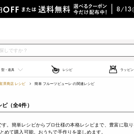
型・道具
レシピ
ラッピン
富澤商店 レシピ
簡単 フルーツピューレ の関連レシピ
シピ
（全4件）
です。簡単レシピからプロ仕様の本格レシピまで、豊富に取
とめて購入可能。おうちで手作りを楽しめます。