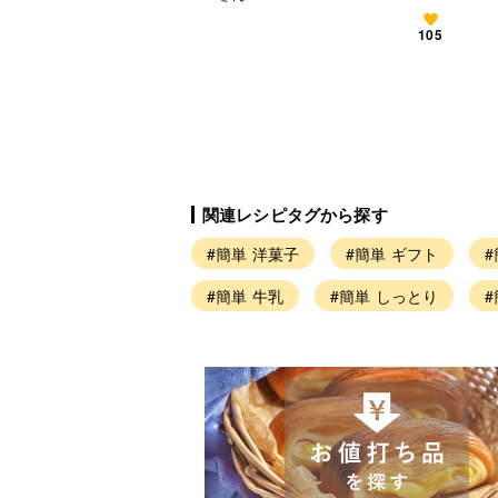
105
関連レシピタグから探す
#簡単 洋菓子
#簡単 ギフト
#
#簡単 牛乳
#簡単 しっとり