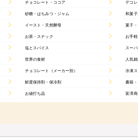
チョコレート・ココア
デコレ
砂糖・はちみつ・ジャム
和菓子
イースト・天然酵母
菓子・
お茶・スナック
お手軽
塩とスパイス
スーパ
世界の食材
人気銘
チョコレート（メーカー別）
冷凍ス
鮮度保持剤・保冷剤
書籍・
お値打ち品
富澤商