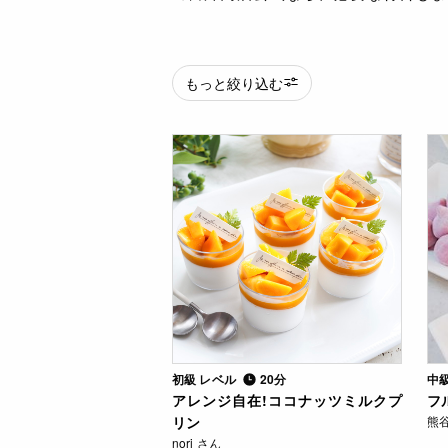
もっと絞り込む
初級 レベル
20分
中
アレンジ自在!ココナッツミルクプ
フ
リン
熊
nori さん