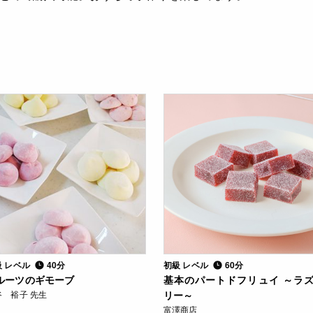
級 レベル
40分
初級 レベル
60分
ルーツのギモーブ
基本のパートドフリュイ ～ラ
谷 裕子 先生
リー～
富澤商店