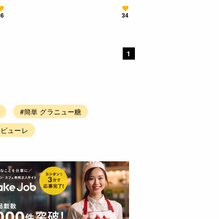
56
34
1
#簡単 グラニュー糖
ツピューレ