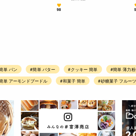
98
簡単 パン
#簡単 バター
#クッキー 簡単
#簡単 薄力粉
#簡単 アーモンドプードル
#和菓子 簡単
#砂糖菓子 フルー