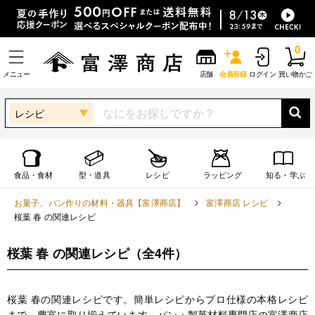
0
メニュー
店舗
会員登録
ログイン
買い物かご
レシピ
食品・食材
型・道具
レシピ
ラッピング
知る・学ぶ
お菓子、パン作りの材料・器具【富澤商店】
富澤商店 レシピ
桜葉 春 の関連レシピ
桜葉 春 の関連レシピ
（全4件）
桜葉 春の関連レシピです。簡単レシピからプロ仕様の本格レシピ
まで、豊富に取り揃えています。パン・製菓材料専門店の富澤商店