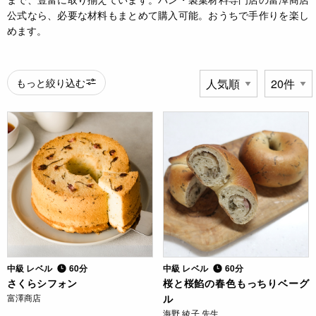
公式なら、必要な材料もまとめて購入可能。おうちで手作りを楽し
めます。
もっと絞り込む
中級 レベル
60分
中級 レベル
60分
さくらシフォン
桜と桜餡の春色もっちりベーグ
富澤商店
ル
海野 綾子 先生