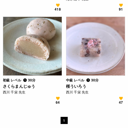
418
91
初級 レベル
30分
中級 レベル
30分
さくらまんじゅう
桜ういろう
西川 千栄 先生
西川 千栄 先生
64
47
1