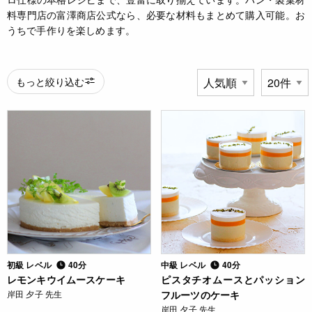
料専門店の富澤商店公式なら、必要な材料もまとめて購入可能。お
うちで手作りを楽しめます。
もっと絞り込む
初級 レベル
40分
中級 レベル
40分
レモンキウイムースケーキ
ピスタチオムースとパッション
岸田 夕子 先生
フルーツのケーキ
岸田 夕子 先生