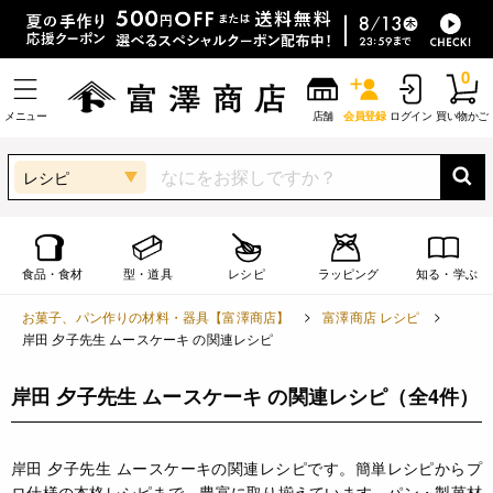
0
メニュー
店舗
会員登録
ログイン
買い物かご
レシピ
食品・食材
型・道具
レシピ
ラッピング
知る・学ぶ
お菓子、パン作りの材料・器具【富澤商店】
富澤商店 レシピ
岸田 夕子先生 ムースケーキ の関連レシピ
岸田 夕子先生 ムースケーキ の関連レシピ
（全4件）
岸田 夕子先生 ムースケーキの関連レシピです。簡単レシピからプ
ロ仕様の本格レシピまで、豊富に取り揃えています。パン・製菓材