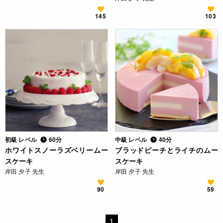
145
103
初級 レベル
60分
中級 レベル
40分
ホワイトスノーラズベリームー
ブラッドピーチとライチのムー
スケーキ
スケーキ
岸田 夕子 先生
岸田 夕子 先生
90
59
1