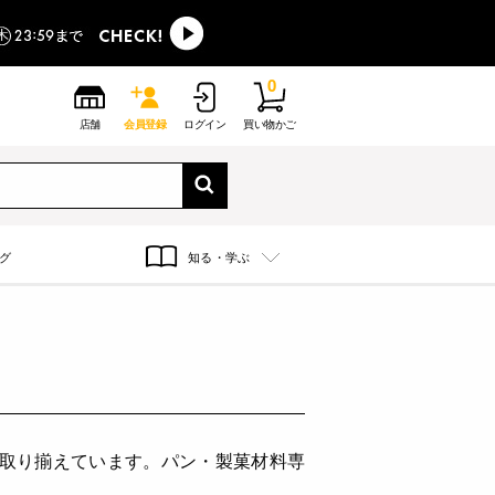
0
店舗
会員登録
ログイン
買い物かご
グ
知る・学ぶ
に取り揃えています。パン・製菓材料専