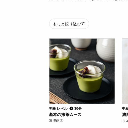
もっと絞り込む
初級 レベル
30分
中
基本の抹茶ムース
濃
富澤商店
ち