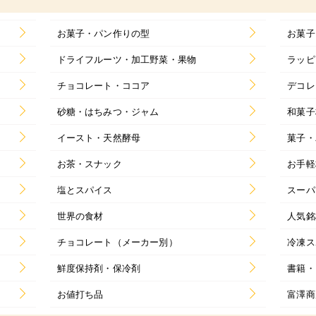
お菓子・パン作りの型
お菓子
ドライフルーツ・加工野菜・果物
ラッピ
チョコレート・ココア
デコレ
砂糖・はちみつ・ジャム
和菓子
イースト・天然酵母
菓子・
お茶・スナック
お手軽
塩とスパイス
スーパ
世界の食材
人気銘
チョコレート（メーカー別）
冷凍ス
鮮度保持剤・保冷剤
書籍・
お値打ち品
富澤商