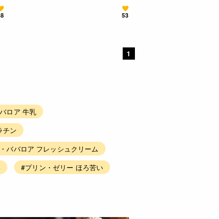
88
53
1
バロア 牛乳
ラチン
ス・ババロア フレッシュクリーム
い
#プリン・ゼリー ほろ苦い