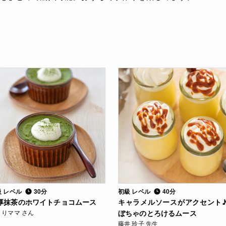
級 レベル
30分
初級 レベル
40分
厚抹茶のホワイトチョコムース
キャラメルソースがアクセント
ょりママ さん
ぼちゃのとろけるムース
藤井 玲子 先生