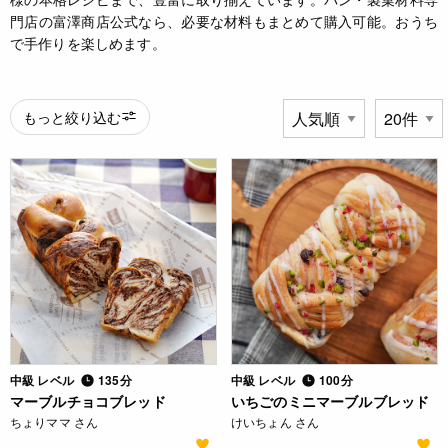
門店の富澤商店公式なら、必要な材料もまとめて購入可能。おうち
で手作りを楽しめます。
もっと絞り込む
中級 レベル
135分
中級 レベル
100分
マーブルチョコブレッド
いちごのミニマーブルブレッド
ちょりママ さん
けいちょん さん