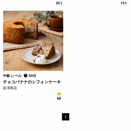
351
131
中級 レベル
50分
チョコバナナのシフォンケーキ
富澤商店
89
1