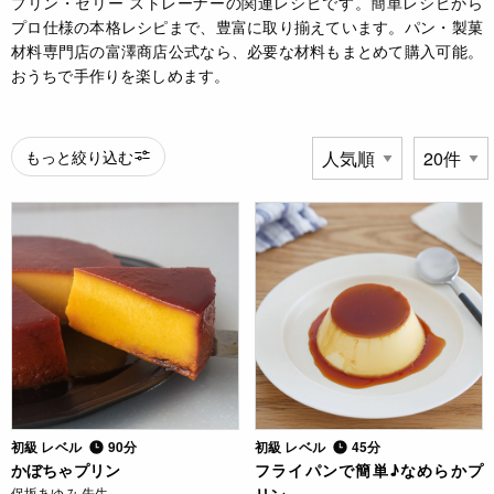
プリン・ゼリー ストレーナーの関連レシピです。簡単レシピから
プロ仕様の本格レシピまで、豊富に取り揃えています。パン・製菓
材料専門店の富澤商店公式なら、必要な材料もまとめて購入可能。
おうちで手作りを楽しめます。
もっと絞り込む
初級 レベル
90分
初級 レベル
45分
かぼちゃプリン
フライパンで簡単♪なめらかプ
保坂あゆみ 先生