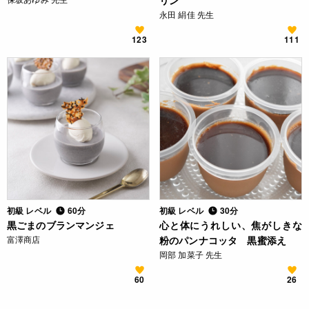
リン
永田 絹佳 先生
123
111
初級 レベル
60分
初級 レベル
30分
黒ごまのブランマンジェ
心と体にうれしい、焦がしきな
富澤商店
粉のパンナコッタ 黒蜜添え
岡部 加菜子 先生
60
26