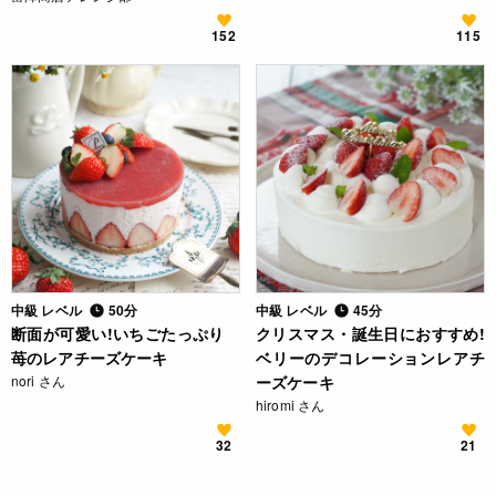
152
115
中級 レベル
50分
中級 レベル
45分
断面が可愛い!いちごたっぷり
クリスマス・誕生日におすすめ!
苺のレアチーズケーキ
ベリーのデコレーションレアチ
nori さん
ーズケーキ
hiromi さん
32
21