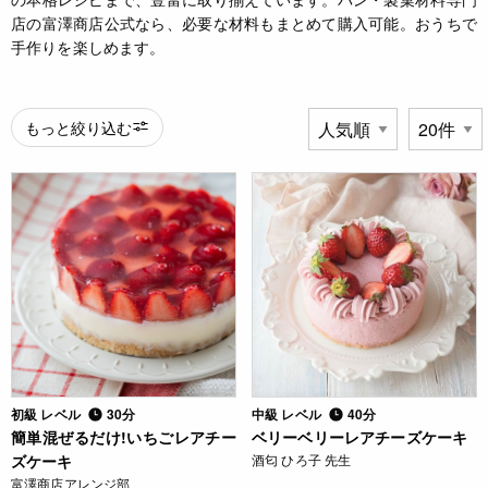
店の富澤商店公式なら、必要な材料もまとめて購入可能。おうちで
手作りを楽しめます。
もっと絞り込む
初級 レベル
30分
中級 レベル
40分
簡単混ぜるだけ!いちごレアチー
ベリーベリーレアチーズケーキ
ズケーキ
酒匂 ひろ子 先生
富澤商店アレンジ部