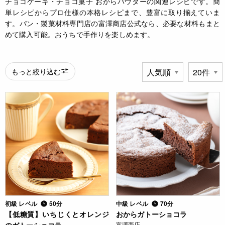
チョコケーキ・チョコ菓子 おからパウダーの関連レシピです。簡
単レシピからプロ仕様の本格レシピまで、豊富に取り揃えていま
す。パン・製菓材料専門店の富澤商店公式なら、必要な材料もまと
めて購入可能。おうちで手作りを楽しめます。
もっと絞り込む
初級 レベル
50分
中級 レベル
70分
【低糖質】いちじくとオレンジ
おからガトーショコラ
富澤商店