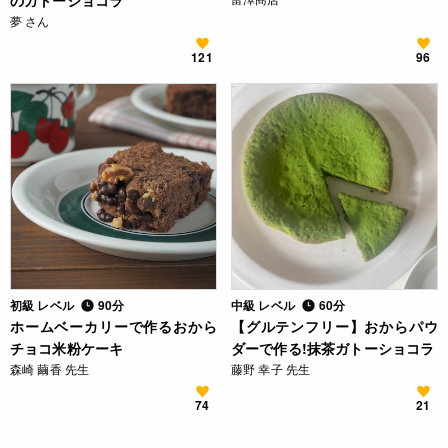
のガトーショコラ
夢 さん
121
96
初級 レベル
90分
中級 レベル
60分
ホームベーカリーで作るおから
【グルテンフリー】おからパウ
チョコ米粉ケーキ
ダーで作る!抹茶ガトーショコラ
森崎 繭香 先生
藤野 幸子 先生
74
21