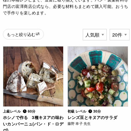
門店の富澤商店公式なら、必要な材料もまとめて購入可能。おうち
で手作りを楽しめます。
もっと絞り込む
上級レベル
60分
初級 レベル
30分
ホシノで作る 3種キヌアの味わ
レンズ豆とキヌアのサラダ
いカンパーニュ(パン・ド・ロデ
藤野 幸子 先生
ヴ)