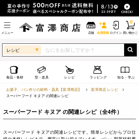
0
メニュー
店舗
会員登録
ログイン
買い物かご
レシピ
食品・食材
型・道具
レシピ
ラッピング
知る・学ぶ
お菓子、パン作りの材料・器具【富澤商店】
富澤商店 レシピ
スーパーフード キヌア の関連レシピ
スーパーフード キヌア の関連レシピ
（全4件）
スーパーフード キヌアの関連レシピです。簡単レシピからプロ仕
様の本格レシピまで、豊富に取り揃えています。パン・製菓材料専