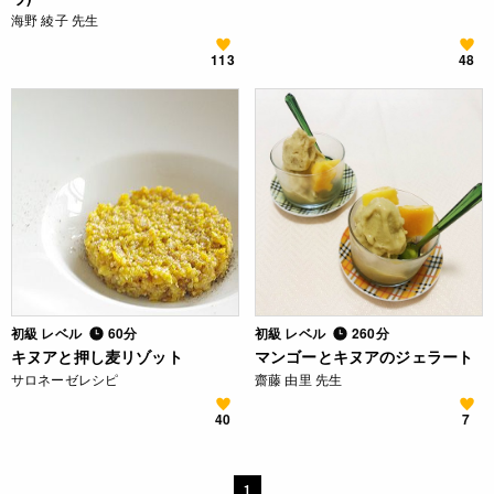
海野 綾子 先生
113
48
初級 レベル
60分
初級 レベル
260分
キヌアと押し麦リゾット
マンゴーとキヌアのジェラート
サロネーゼレシピ
齋藤 由里 先生
40
7
1